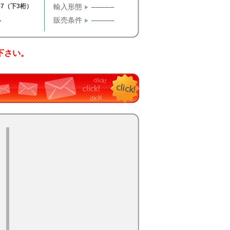
57（下3桁）
輸入形態
─────
販売条件
─────
T
下さい。