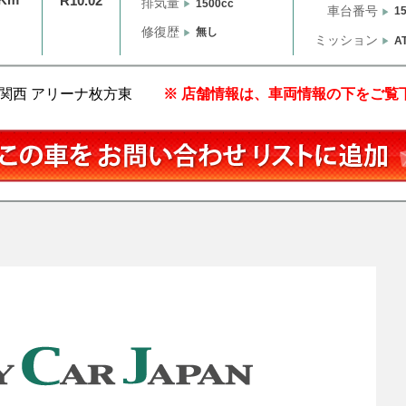
R10.02
排気量
1500cc
車台番号
1
修復歴
無し
ミッション
A
関西 アリーナ枚方東
※ 店舗情報は、車両情報の下をご覧