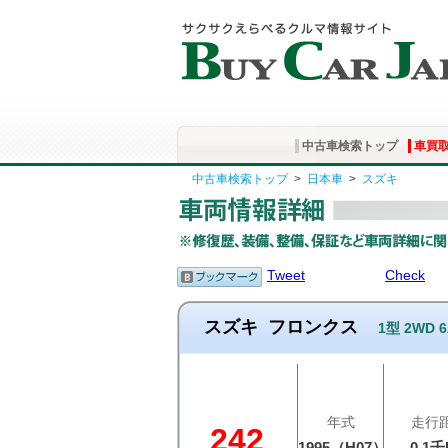
中古車検索トップ
車買
中古車検索トップ
>
日本車
>
スズキ
Tweet
Check
スズキ
フロンクス
1型 2WD
年式
走行
242
1995（H07）
0.1