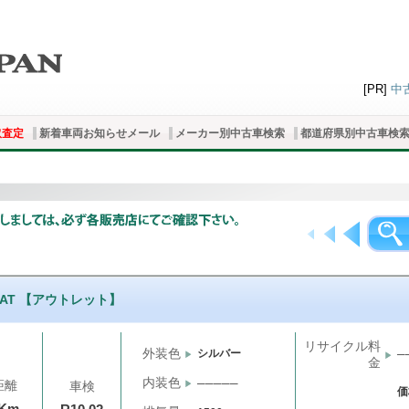
[PR]
中
取査定
新着車両お知らせメール
メーカー別中古車検索
都道府県別中古車検
 6AT 【アウトレット】
リサイクル料
外装色
シルバー
─
金
内装色
─────
距離
車検
価
千Km