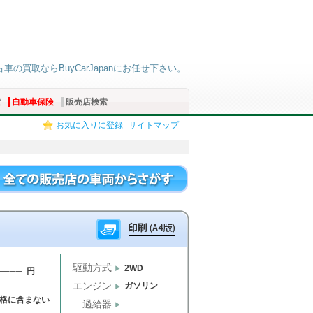
古車の買取ならBuyCarJapanにお任せ下さい。
索
自動車保険
販売店検索
お気に入りに登録
サイトマップ
駆動方式
2WD
──── 円
エンジン
ガソリン
格に含まない
過給器
─────