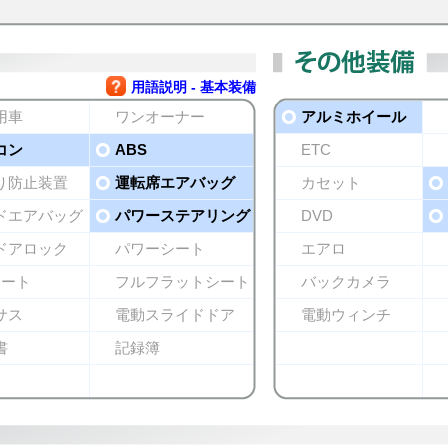
用語説明 - 基本装備
用車
ワンオーナー
アルミホイール
コン
ABS
ETC
り防止装置
運転席エアバッグ
カセット
ドエアバッグ
パワーステアリング
DVD
ドアロック
パワーシート
エアロ
シート
フルフラットシート
バックカメラ
サス
電動スライドドア
電動ウィンチ
書
記録簿