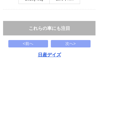
これらの車にも注目
<前へ
次へ>
日産デイズ
4WD X 4WD 衝突被害軽減ブレーキ バック
119
万円
1989(H01)
15.3千Km