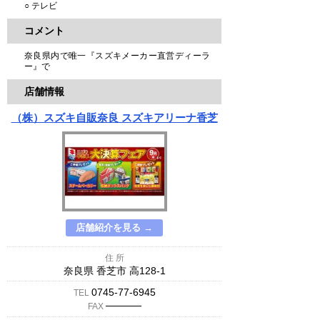
○ テレビ
コメント
奈良県内で唯一『スズキメーカー直営ディーラ
ー』で
店舗情報
（株）スズキ自販奈良 スズキアリーナ香芝
店舗紹介を見る →
住 所
奈良県 香芝市 高128-1
0745-77-6945
TEL
─────
FAX