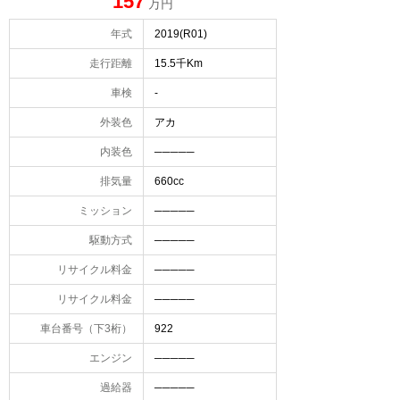
157
万円
年式
2019(R01)
走行距離
15.5千Km
車検
-
外装色
アカ
内装色
─────
排気量
660cc
ミッション
─────
駆動方式
─────
リサイクル料金
─────
リサイクル料金
─────
車台番号（下3桁）
922
エンジン
─────
過給器
─────