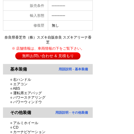
販売条件
─────
輸入形態
─────
修復歴
無し
奈良県香芝市（株）スズキ自販奈良 スズキアリーナ香
芝
※ 店舗情報は、車両情報の下をご覧下さい。
無料お問い合わせ & 見積もり
基本装備
用語説明 - 基本装備
○ 右ハンドル
○ エアコン
○ ABS
○ 運転席エアバッグ
○ パワーステアリング
○ パワーウィンドウ
その他装備
用語説明 - その他装備
○ アルミホイール
○ CD
○ カーナビゲーション