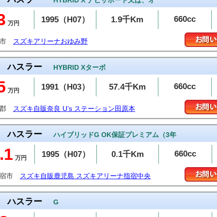
HYBRID X ナビサポート又は、オ
3
660cc
1995（H07）
1.9千Km
万円
葉市
スズキアリーナおゆみ野
ハスラー
HYBRID Xターボ
5
660cc
1991（H03）
57.4千Km
万円
城郡
スズキ自販奈良 U’s ステーション田原本
ハスラー
ハイブリッドG OK保証プレミアム（3年
.1
660cc
1995（H07）
0.1千Km
万円
指宿市
スズキ自販鹿児島 スズキアリーナ指宿中央
ハスラー
G