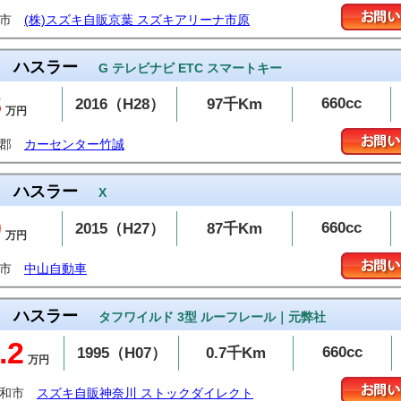
原市
(株)スズキ自販京葉 スズキアリーナ市原
ハスラー
G テレビナビ ETC スマートキー
8
660cc
2016（H28）
97千Km
万円
岡郡
カーセンター竹誠
ハスラー
X
9
660cc
2015（H27）
87千Km
万円
島市
中山自動車
ハスラー
タフワイルド 3型 ルーフレール｜元弊社
.2
660cc
1995（H07）
0.7千Km
万円
大和市
スズキ自販神奈川 ストックダイレクト