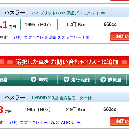
ハスラー
ハイブリッドG OK保証プレミアム（3年
.1
660cc
1995（H07）
1.4千Km
万円
霧島市
（株）スズキ自販鹿児島 スズキアリーナ国...
ハスラー
HYBRID X 3型 全方位モニター付
3
660cc
1995（H07）
2.9千Km
万円
松市
（株）スズキ自販浜松 U’s STATION浜松...