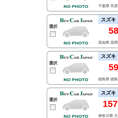
千葉県 市
スズキ
選択
5
高知県 高
スズキ
選択
5
徳島県 徳
スズキ
選択
157
神奈川県 