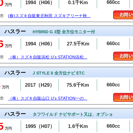
0
660cc
1994（H06）
0.1千Km
万円
田市
(株)スズキ自販東北秋田 スズキアリーナ秋...
ハスラー
HYBRID G 3型 全方位モニター付
6
660cc
1994（H06）
27.5千Km
万円
松市
（株）スズキ自販浜松 U’s STATION浜松...
ハスラー
J STYLE II 全方位ナビ ETC
8
660cc
2017（H29）
75.6千Km
万円
関市
（株）スズキ自販山口 U's STATION一の...
ハスラー
タフワイルド ナビサポート又は、オプショ
5
660cc
1995（H07）
1.6千Km
万円