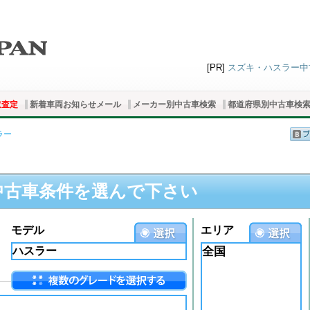
[PR]
スズキ・ハスラー中古
取査定
新着車両お知らせメール
メーカー別中古車検索
都道府県別中古車検
ラー
中古車条件を選んで下さい
モデル
エリア
全国