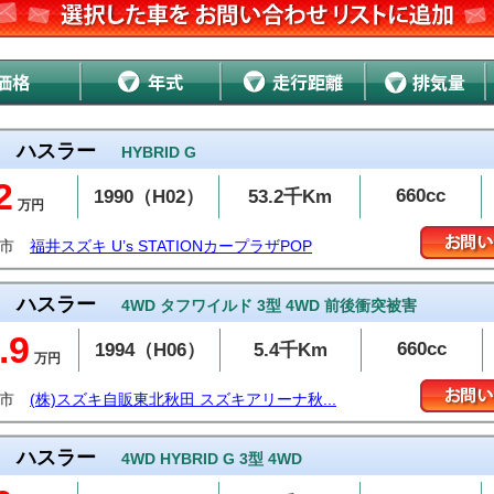
ハスラー
HYBRID G
2
660cc
1990（H02）
53.2千Km
万円
井市
福井スズキ U’s STATIONカープラザPOP
ハスラー
4WD タフワイルド 3型 4WD 前後衝突被害
.9
660cc
1994（H06）
5.4千Km
万円
田市
(株)スズキ自販東北秋田 スズキアリーナ秋...
ハスラー
4WD HYBRID G 3型 4WD