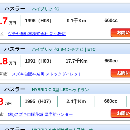
ハスラー
ハイブリッドG
.7
660cc
1996（H08）
0.1千Km
万円
飾区
ツチヤ自動車株式会社 新小岩店
ハスラー
ハイブリッドG 8インチナビ｜ETC
.8
660cc
1991（H03）
17.7千Km
万円
大和市
スズキ自販神奈川 ストックダイレクト
ハスラー
HYBRID G 3型 LEDヘッドラン
8
660cc
1995（H07）
2.4千Km
万円
戸市
(株)スズキ自販茨城 県庁前センター
ハスラー