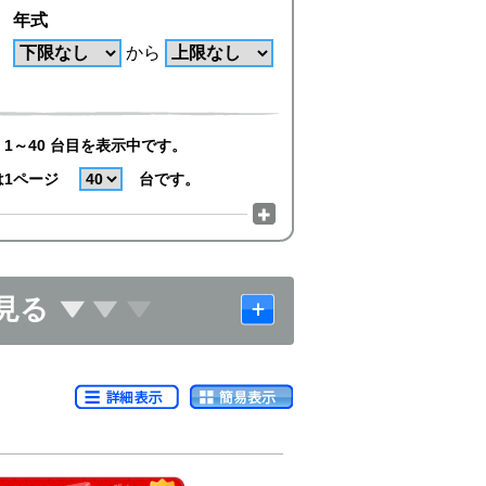
年式
から
1～40 台目を表示中です。
は1ページ
台です。
見る