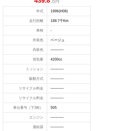
439.8
万円
年式
1996(H08)
走行距離
188.7千Km
車検
-
外装色
ベージュ
内装色
─────
排気量
4200cc
ミッション
─────
駆動方式
─────
リサイクル料金
─────
リサイクル料金
─────
車台番号（下3桁）
505
エンジン
─────
過給器
─────