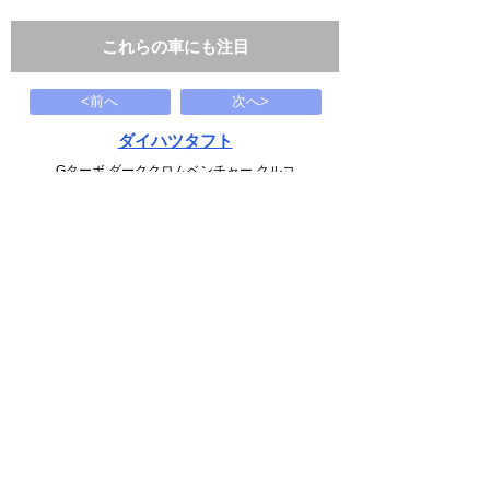
これらの車にも注目
<前へ
次へ>
ダイハツタフト
Gターボ ダーククロムベンチャー クルコ
165.9
万円
1995(H07)
0.1千Km
下記から近い条件の車両もさがせます