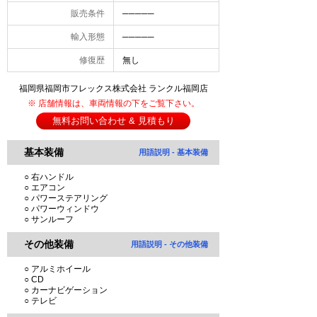
販売条件
─────
輸入形態
─────
修復歴
無し
福岡県福岡市フレックス株式会社 ランクル福岡店
※ 店舗情報は、車両情報の下をご覧下さい。
無料お問い合わせ & 見積もり
基本装備
用語説明 - 基本装備
○ 右ハンドル
○ エアコン
○ パワーステアリング
○ パワーウィンドウ
○ サンルーフ
その他装備
用語説明 - その他装備
○ アルミホイール
○ CD
○ カーナビゲーション
○ テレビ