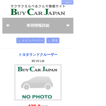
PC版表示
車両情報詳細
← メインページへ
← 戻る
トヨタランドクルーザー
80 VX Ltd