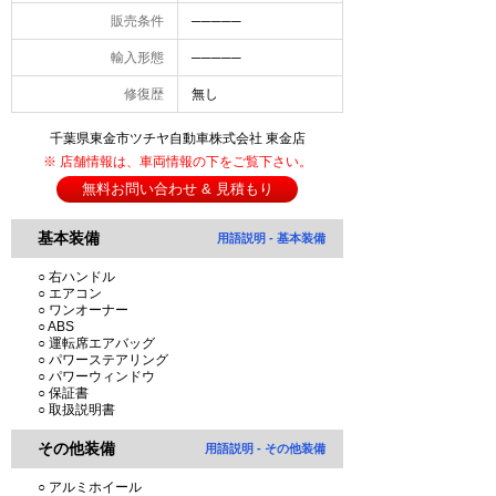
販売条件
─────
輸入形態
─────
修復歴
無し
千葉県東金市ツチヤ自動車株式会社 東金店
※ 店舗情報は、車両情報の下をご覧下さい。
無料お問い合わせ & 見積もり
基本装備
用語説明 - 基本装備
○ 右ハンドル
○ エアコン
○ ワンオーナー
○ ABS
○ 運転席エアバッグ
○ パワーステアリング
○ パワーウィンドウ
○ 保証書
○ 取扱説明書
その他装備
用語説明 - その他装備
○ アルミホイール