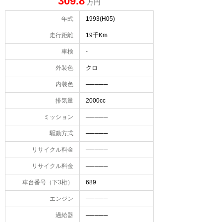
309.8
万円
年式
1993(H05)
走行距離
19千Km
車検
-
外装色
クロ
内装色
─────
排気量
2000cc
ミッション
─────
駆動方式
─────
リサイクル料金
─────
リサイクル料金
─────
車台番号（下3桁）
689
エンジン
─────
過給器
─────