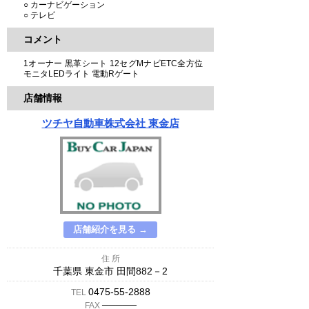
○ カーナビゲーション
○ テレビ
コメント
1オーナー 黒革シート 12セグMナビETC全方位
モニタLEDライト 電動Rゲート
店舗情報
ツチヤ自動車株式会社 東金店
店舗紹介を見る →
住 所
千葉県 東金市 田間882－2
0475-55-2888
TEL
─────
FAX