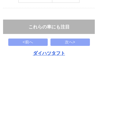
これらの車にも注目
<前へ
次へ>
ダイハツタフト
Gターボ ダーククロムベンチャー クルコ
165.9
万円
1995(H07)
0.1千Km