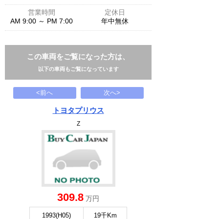
営業時間
定休日
AM 9:00 ～ PM 7:00
年中無休
この車両をご覧になった方は、
以下の車両もご覧になっています
<前へ
次へ>
トヨタプリウス
Z
309.8
万円
1993(H05)
19千Km