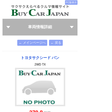
PC版表示
車両情報詳細
← メインページへ
← 戻る
トヨタサクシード バン
2WD TX