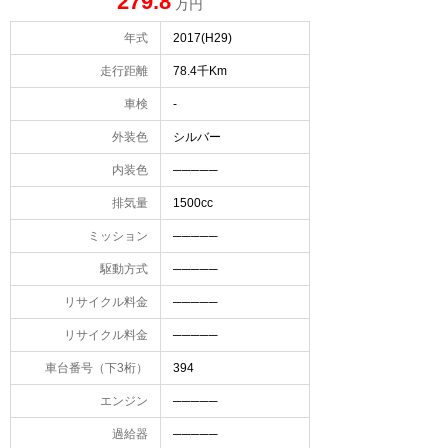
279.8
万円
年式
2017(H29)
走行距離
78.4千Km
車検
-
外装色
シルバー
内装色
─────
排気量
1500cc
ミッション
─────
駆動方式
─────
リサイクル料金
─────
リサイクル料金
─────
車台番号（下3桁）
394
エンジン
─────
過給器
─────