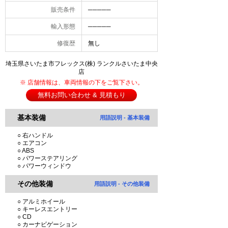
販売条件
─────
輸入形態
─────
修復歴
無し
埼玉県さいたま市フレックス(株) ランクルさいたま中央
店
※ 店舗情報は、車両情報の下をご覧下さい。
無料お問い合わせ & 見積もり
基本装備
用語説明 - 基本装備
○ 右ハンドル
○ エアコン
○ ABS
○ パワーステアリング
○ パワーウィンドウ
その他装備
用語説明 - その他装備
○ アルミホイール
○ キーレスエントリー
○ CD
○ カーナビゲーション