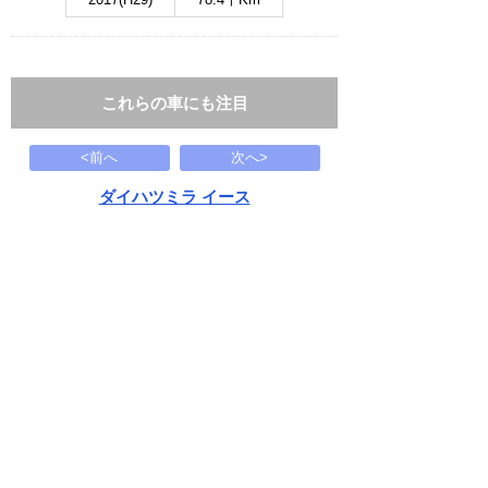
これらの車にも注目
<前へ
次へ>
ダイハツミラ イース
L SA3
56
万円
2019(R01)
25.2千Km