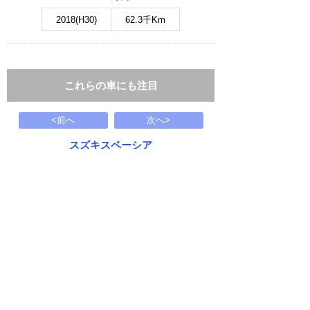
2018(H30)
62.3千Km
これらの車にも注目
<前へ
次へ>
スズキスペーシア
HYBRID X 全方位モニター付ナビ装
172.7
万円
1995(H07)
4.4千Km