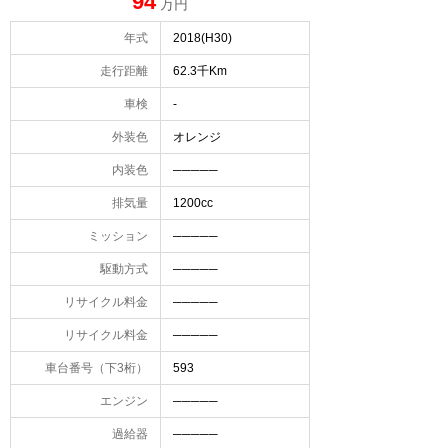
94
万円
年式
2018(H30)
走行距離
62.3千Km
車検
-
外装色
オレンジ
内装色
─────
排気量
1200cc
ミッション
─────
駆動方式
─────
リサイクル料金
─────
リサイクル料金
─────
車台番号（下3桁）
593
エンジン
─────
過給器
─────