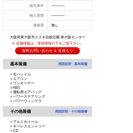
販売条件
─────
輸入形態
─────
修復歴
無し
大阪府東大阪市スズキ自販近畿 東大阪センター
※ 店舗情報は、車両情報の下をご覧下さい。
無料お問い合わせ & 見積もり
基本装備
用語説明 - 基本装備
○ 右ハンドル
○ エアコン
○ ワンオーナー
○ ABS
○ 運転席エアバッグ
○ パワーステアリング
○ パワーウィンドウ
その他装備
用語説明 - その他装備
○ アルミホイール
○ キーレスエントリー
○ CD