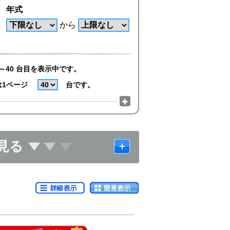
年式
から
～40 台目を表示中です。
は1ページ
台です。
見る