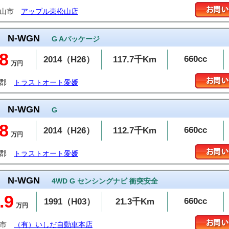
松山市
アップル東松山店
N-WGN
G Aパッケージ
8
660cc
2014（H26）
117.7千Km
万円
予郡
トラストオート愛媛
N-WGN
G
8
660cc
2014（H26）
112.7千Km
万円
予郡
トラストオート愛媛
N-WGN
4WD G センシングナビ 衝突安全
.9
660cc
1991（H03）
21.3千Km
万円
井市
（有）いしだ自動車本店