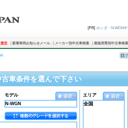
[PR]
ホンダ・N-WGN中
取査定
新着車両お知らせメール
メーカー別中古車検索
都道府県別中古車検
GN
中古車条件を選んで下さい
モデル
エリア
全国