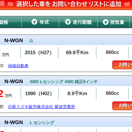
N-WGN
G
2
660cc
2015（H27）
69.6千Km
万円
条市
禎瑞自動車
N-WGN
4WD Lセンシング 4WD 純正8インチ
2
660cc
1990（H02）
8.9千Km
万円
波郡
日新スズキ販売株式会社 紫波営業所
N-WGN
L センシング