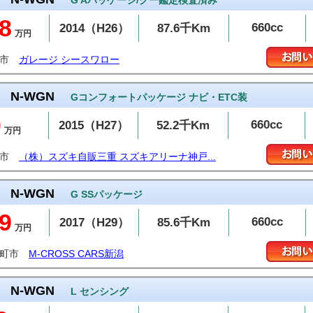
G Aパッケージ/グー鑑定検査済み
8
660cc
2014（H26）
87.6千Km
万円
沼市
ガレージ シースワロー
N-WGN
Gコンフォートパッケージ ナビ・ETC装
0
660cc
2015（H27）
52.2千Km
万円
鹿市
（株）スズキ自販三重 スズキアリーナ神戸...
N-WGN
G SSパッケージ
9
660cc
2017（H29）
85.6千Km
万円
日町市
M-CROSS CARS新潟
N-WGN
L センシング