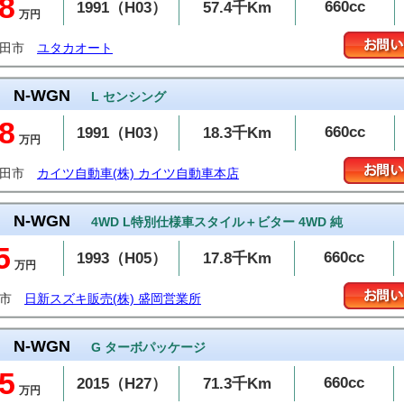
8
660cc
1991（H03）
57.4千Km
万円
発田市
ユタカオート
N-WGN
L センシング
8
660cc
1991（H03）
18.3千Km
万円
発田市
カイツ自動車(株) カイツ自動車本店
N-WGN
4WD L特別仕様車スタイル＋ビター 4WD 純
5
660cc
1993（H05）
17.8千Km
万円
岡市
日新スズキ販売(株) 盛岡営業所
N-WGN
G ターボパッケージ
5
660cc
2015（H27）
71.3千Km
万円