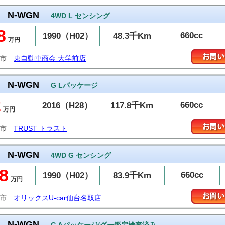
N-WGN
4WD L センシング
8
660cc
1990（H02）
48.3千Km
万円
越市
東自動車商会 大学前店
N-WGN
G Lパッケージ
2
660cc
2016（H28）
117.8千Km
万円
潟市
TRUST トラスト
N-WGN
4WD G センシング
8
660cc
1990（H02）
83.9千Km
万円
取市
オリックスU-car仙台名取店
N-WGN