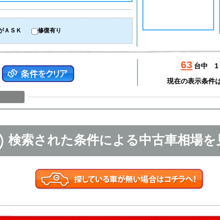
がＡＳＫ
修復有り
63
台中
1
現在の表示条件
検索された条件による中古車相場を