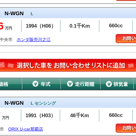
N-WGN
L
6
660cc
1994（H06）
0.1千Km
万円
国中央市
ホンダ販売川之江
N-WGN
L センシング
7
660cc
1991（H03）
46千Km
万円
覇市
ORIX U-car那覇店