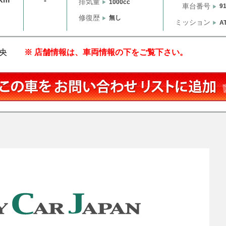
-
排気量
1000cc
車台番号
9
修復歴
無し
ミッション
A
央
※ 店舗情報は、車両情報の下をご覧下さい。