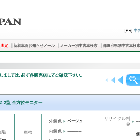
[PR]
中
取査定
新着車両お知らせメール
メーカー別中古車検索
都道府県別中古車検
 MZ 2型 全方位モニター
リサイクル料
外装色
ベージュ
─
金
内装色
─────
距離
車検
価
Km