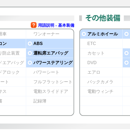
用語説明 - 基本装備
用車
ワンオーナー
アルミホイール
コン
ABS
ETC
り防止装置
運転席エアバッグ
カセット
ドエアバッグ
パワーステアリング
DVD
ドアロック
パワーシート
エアロ
シート
フルフラットシート
バックカメラ
サス
電動スライドドア
電動ウィンチ
書
記録簿