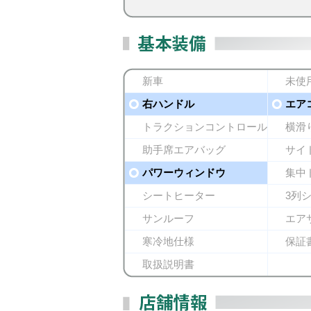
新車
未使
右ハンドル
エア
トラクションコントロール
横滑
助手席エアバッグ
サイ
パワーウィンドウ
集中
シートヒーター
3列
サンルーフ
エア
寒冷地仕様
保証
取扱説明書