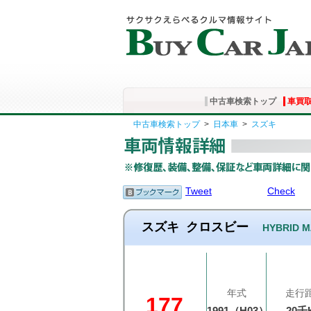
中古車検索トップ
車買
中古車検索トップ
>
日本車
>
スズキ
Tweet
Check
スズキ
クロスビー
HYBRID
年式
走行
177
1991（H03）
20千