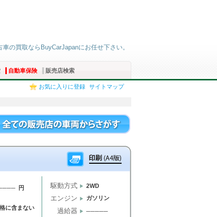
古車の買取ならBuyCarJapanにお任せ下さい。
索
自動車保険
販売店検索
お気に入りに登録
サイトマップ
駆動方式
2WD
──── 円
エンジン
ガソリン
格に含まない
過給器
─────