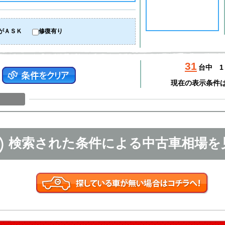
がＡＳＫ
修復有り
31
台中
1
現在の表示条件
検索された条件による中古車相場を