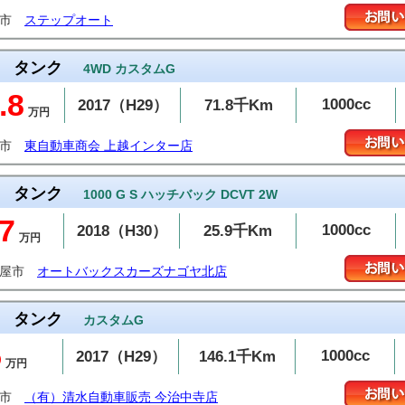
松市
ステップオート
タンク
4WD カスタムG
.8
1000cc
2017（H29）
71.8千Km
万円
越市
東自動車商会 上越インター店
タンク
1000 G S ハッチバック DCVT 2W
7
1000cc
2018（H30）
25.9千Km
万円
古屋市
オートバックスカーズナゴヤ北店
タンク
カスタムG
5
1000cc
2017（H29）
146.1千Km
万円
治市
（有）清水自動車販売 今治中寺店