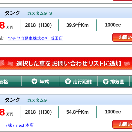
タンク
カスタムG_S
8
1000cc
2018（H30）
39.9千Km
万円
田市
ツチヤ自動車株式会社 成田店
タンク
カスタムG
8
1000cc
2018（H30）
54.8千Km
万円
（株）next 本店