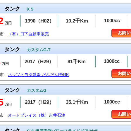
タンク
X S
2
1000cc
1990（H02）
10.2千Km
万円
米市
（有）日下自動車販売
タンク
カスタムG-T
3
1000cc
2017（H29）
81千Km
万円
山市
ネッツトヨタ愛媛 だんだんPARK
タンク
カスタムG
5
1000cc
2017（H29）
35.1千Km
万円
潟市
オートプレイス（株）吉井石油
タンク