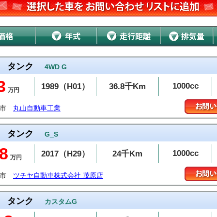
タンク
4WD G
3
1000cc
1989（H01）
36.8千Km
万円
越市
丸山自動車工業
タンク
G_S
8
1000cc
2017（H29）
24千Km
万円
原市
ツチヤ自動車株式会社 茂原店
タンク
カスタムG