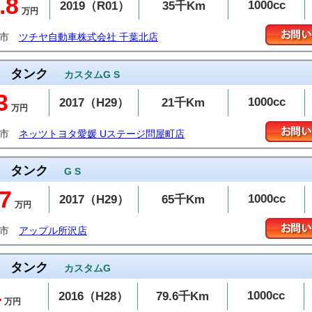
.8
1000cc
2019（R01）
35千Km
万円
葉市
ツチヤ自動車株式会社 千葉北店
タンク
カスタムG S
3
1000cc
2017（H29）
21千Km
万円
山市
ネッツトヨタ愛媛 Uステージ問屋町店
タンク
G S
7
1000cc
2017（H29）
65千Km
万円
沢市
アップル所沢店
タンク
カスタムG
4
1000cc
2016（H28）
79.6千Km
万円