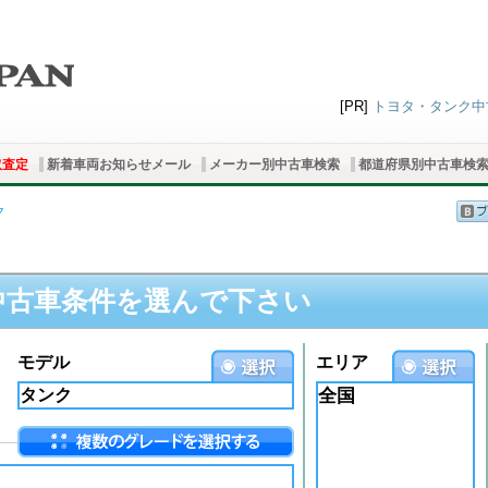
[PR]
トヨタ・タンク中古
取査定
新着車両お知らせメール
メーカー別中古車検索
都道府県別中古車検
ク
中古車条件を選んで下さい
モデル
エリア
全国