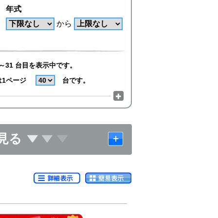
年式
から
～31 台目を表示中です。
は1ページ
台です。
見る