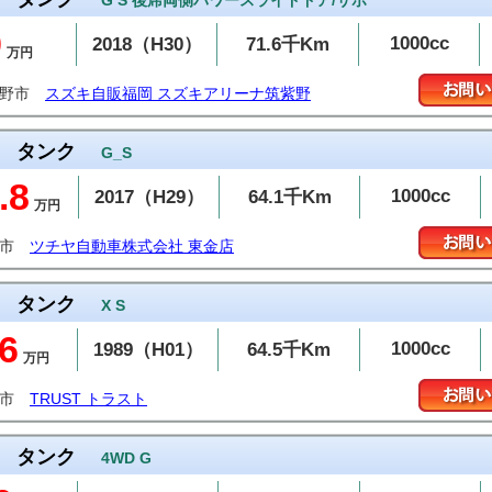
G S 後席両側パワースライドドア/サポ
9
1000cc
2018（H30）
71.6千Km
万円
紫野市
スズキ自販福岡 スズキアリーナ筑紫野
タンク
G_S
.8
1000cc
2017（H29）
64.1千Km
万円
金市
ツチヤ自動車株式会社 東金店
タンク
X S
6
1000cc
1989（H01）
64.5千Km
万円
潟市
TRUST トラスト
タンク
4WD G