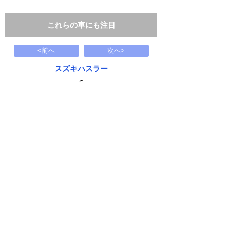
これらの車にも注目
<前へ
次へ>
スズキハスラー
G
29.8
万円
2016(H28)
166.7千Km
下記から近い条件の車両もさがせます