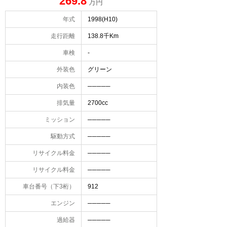
269.8
万円
年式
1998(H10)
走行距離
138.8千Km
車検
-
外装色
グリーン
内装色
─────
排気量
2700cc
ミッション
─────
駆動方式
─────
リサイクル料金
─────
リサイクル料金
─────
車台番号（下3桁）
912
エンジン
─────
過給器
─────