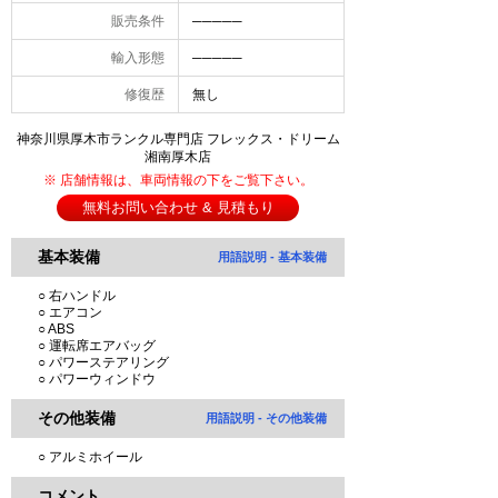
販売条件
─────
輸入形態
─────
修復歴
無し
神奈川県厚木市ランクル専門店 フレックス・ドリーム
湘南厚木店
※ 店舗情報は、車両情報の下をご覧下さい。
無料お問い合わせ & 見積もり
基本装備
用語説明 - 基本装備
○ 右ハンドル
○ エアコン
○ ABS
○ 運転席エアバッグ
○ パワーステアリング
○ パワーウィンドウ
その他装備
用語説明 - その他装備
○ アルミホイール
コメント