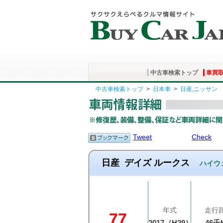
中古車検索トップ
車買
中古車検索トップ
>
日本車
>
日産,ニッサン
Tweet
Check
日産
デイズ ルークス
ハイウ
年式
走行
77
2017（H29）
46千