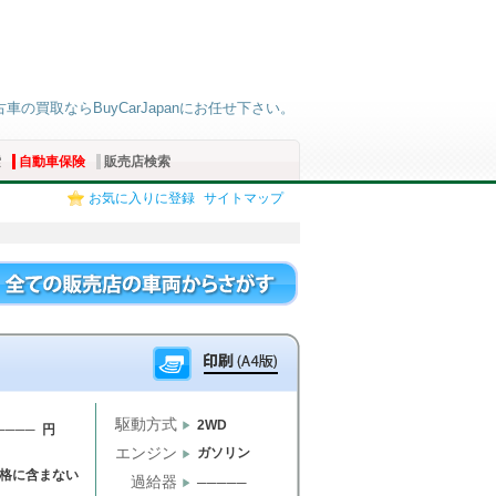
古車の買取ならBuyCarJapanにお任せ下さい。
索
自動車保険
販売店検索
お気に入りに登録
サイトマップ
駆動方式
2WD
──── 円
エンジン
ガソリン
格に含まない
過給器
─────