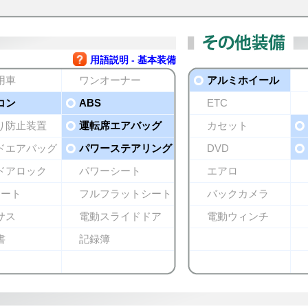
用語説明 - 基本装備
用車
ワンオーナー
アルミホイール
コン
ABS
ETC
り防止装置
運転席エアバッグ
カセット
ドエアバッグ
パワーステアリング
DVD
ドアロック
パワーシート
エアロ
シート
フルフラットシート
バックカメラ
サス
電動スライドドア
電動ウィンチ
書
記録簿