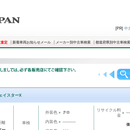
[PR]
中
取査定
新着車両お知らせメール
メーカー別中古車検索
都道府県別中古車検
ェイスターX
リサイクル料
外装色
クロ
─
金
内装色
─────
距離
車検
価
Km