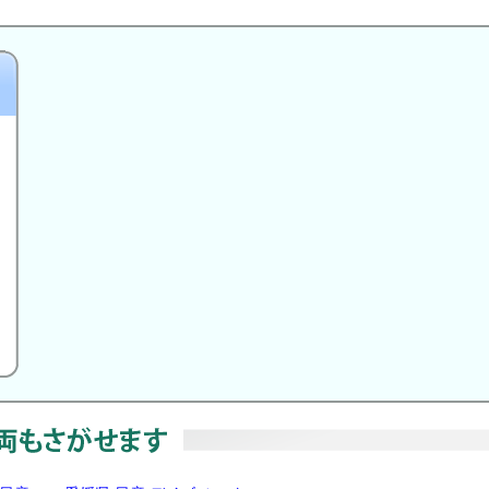
円
）
m