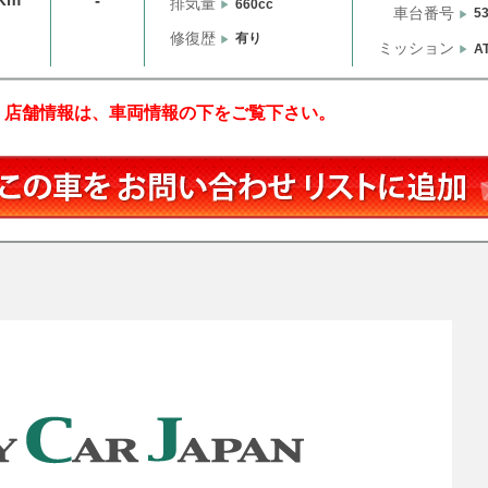
-
排気量
660cc
車台番号
5
修復歴
有り
ミッション
A
 店舗情報は、車両情報の下をご覧下さい。