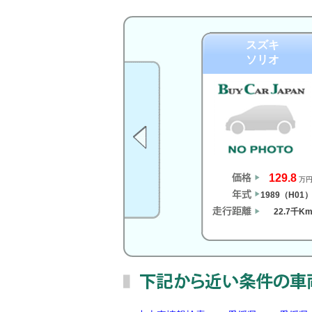
スズキ
ソリオ
129.8
万
1989（H01
22.7千K