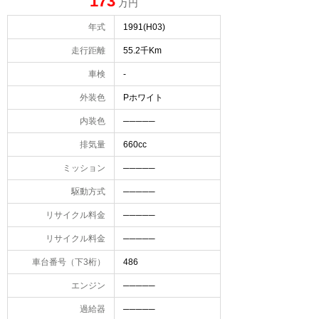
173
万円
年式
1991(H03)
走行距離
55.2千Km
車検
-
外装色
Pホワイト
内装色
─────
排気量
660cc
ミッション
─────
駆動方式
─────
リサイクル料金
─────
リサイクル料金
─────
車台番号（下3桁）
486
エンジン
─────
過給器
─────