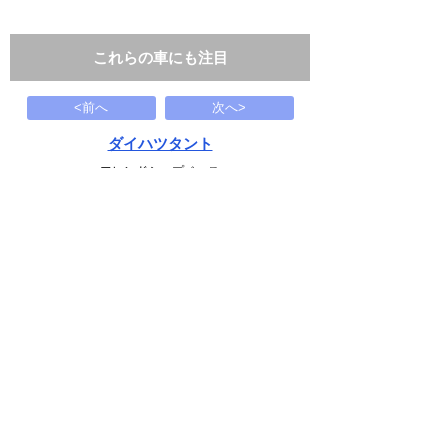
これらの車にも注目
<前へ
次へ>
ダイハツタント
フレンドシップベース
137
万円
1990(H02)
21.5千Km