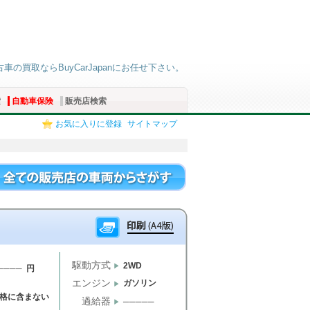
古車の買取ならBuyCarJapanにお任せ下さい。
索
自動車保険
販売店検索
お気に入りに登録
サイトマップ
駆動方式
2WD
──── 円
エンジン
ガソリン
格に含まない
過給器
─────