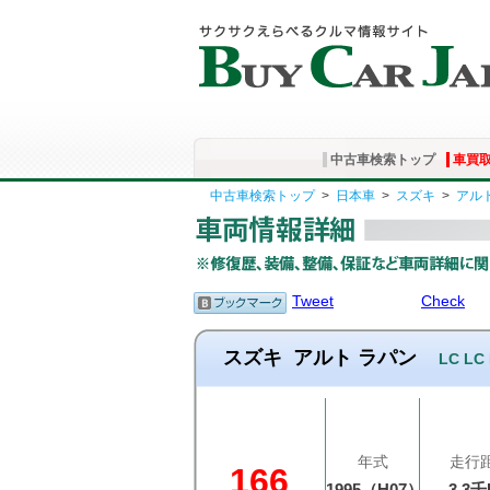
中古車検索トップ
車買
中古車検索トップ
>
日本車
>
スズキ
>
アル
Tweet
Check
スズキ
アルト ラパン
LC LC
年式
走行
166
1995（H07）
3.3