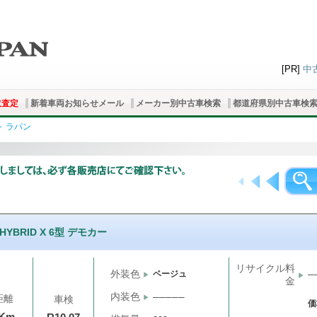
[PR]
中
取査定
新着車両お知らせメール
メーカー別中古車検索
都道府県別中古車検
ト ラパン
 HYBRID X 6型 デモカー
リサイクル料
外装色
ベージュ
─
金
内装色
─────
距離
車検
価
千Km