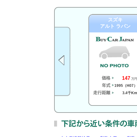
スズキ
アルト ラパン
147
万
1995（H07
3.4千K