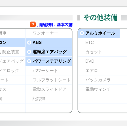
用語説明 - 基本装備
用車
ワンオーナー
アルミホイール
コン
ABS
ETC
り防止装置
運転席エアバッグ
カセット
ドエアバッグ
パワーステアリング
DVD
ドアロック
パワーシート
エアロ
シート
フルフラットシート
バックカメラ
サス
電動スライドドア
電動ウィンチ
書
記録簿