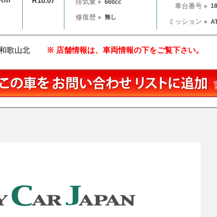
R10.07
排気量
660cc
車台番号
1
修復歴
無し
ミッション
A
ON和歌山北
※ 店舗情報は、車両情報の下をご覧下さい。