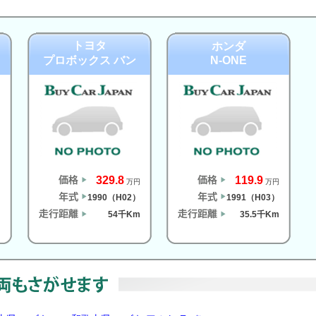
トヨタ
ホンダ
プロボックス バン
N-ONE
329.8
119.9
円
万円
万円
）
1990（H02）
1991（H03）
m
54千Km
35.5千Km