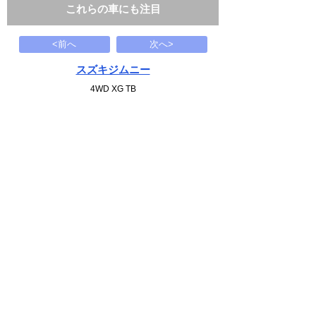
これらの車にも注目
<前へ
次へ>
スズキジムニー
4WD XG TB
60
万円
2006(H18)
114.8千Km
下記から近い条件の車両もさがせます