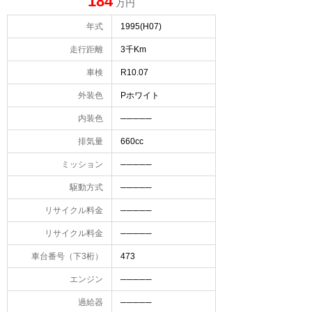
184
万円
年式
1995(H07)
走行距離
3千Km
車検
R10.07
外装色
Pホワイト
内装色
─────
排気量
660cc
ミッション
─────
駆動方式
─────
リサイクル料金
─────
リサイクル料金
─────
車台番号（下3桁）
473
エンジン
─────
過給器
─────