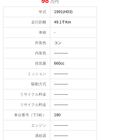
98
万円
年式
1991(H03)
走行距離
49.1千Km
車検
-
外装色
コン
内装色
─────
排気量
660cc
ミッション
─────
駆動方式
─────
リサイクル料金
─────
リサイクル料金
─────
車台番号（下3桁）
180
エンジン
─────
過給器
─────