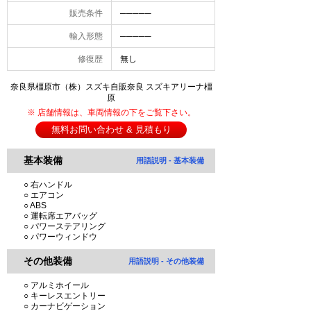
販売条件
─────
輸入形態
─────
修復歴
無し
奈良県橿原市（株）スズキ自販奈良 スズキアリーナ橿
原
※ 店舗情報は、車両情報の下をご覧下さい。
無料お問い合わせ & 見積もり
基本装備
用語説明 - 基本装備
○ 右ハンドル
○ エアコン
○ ABS
○ 運転席エアバッグ
○ パワーステアリング
○ パワーウィンドウ
その他装備
用語説明 - その他装備
○ アルミホイール
○ キーレスエントリー
○ カーナビゲーション