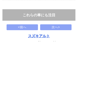
これらの車にも注目
<前へ
次へ>
スズキアルト
HYBRID S 3型/コネクト対
125
万円
1995(H07)
2.3千Km