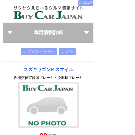
PC版表示
車両情報詳細
← メインページへ
← 戻る
スズキワゴンR スマイル
G 衝突被害軽減ブレーキ・後退時ブレーキ