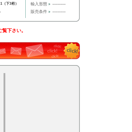
81（下3桁）
輸入形態
─────
販売条件
─────
T
ご覧下さい。