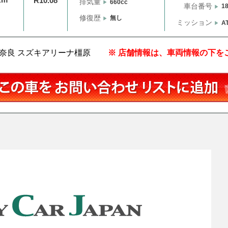
R10.08
排気量
660cc
車台番号
1
修復歴
無し
ミッション
A
奈良 スズキアリーナ橿原
※ 店舗情報は、車両情報の下を