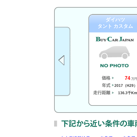
ダイハツ
タント カスタム
74
万
2017（H29
136.3千K