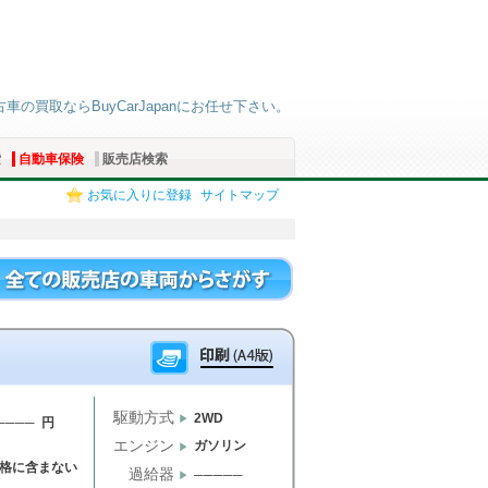
古車の買取ならBuyCarJapanにお任せ下さい。
索
自動車保険
販売店検索
お気に入りに登録
サイトマップ
駆動方式
2WD
──── 円
エンジン
ガソリン
格に含まない
過給器
─────