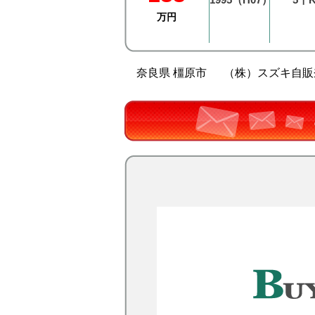
万円
奈良県 橿原市
（株）スズキ自販