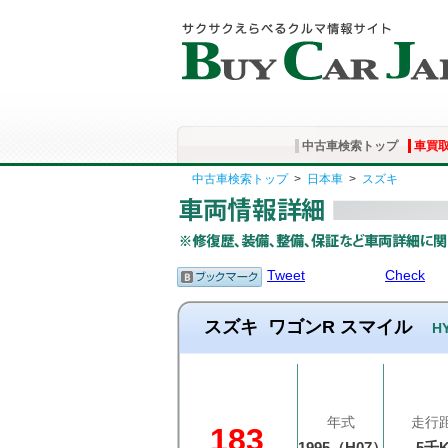
中古車検索トップ
車買
中古車検索トップ
>
日本車
>
スズキ
Tweet
Check
スズキ
ワゴンR スマイル
H
年式
走行
183
1995（H07）
5千