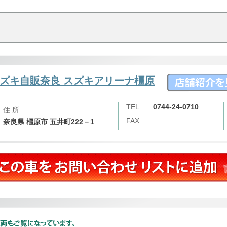
！
ズキ自販奈良 スズキアリーナ橿原
TEL
0744-24-0710
住 所
FAX
奈良県 橿原市 五井町222－1