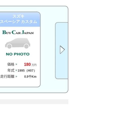
スズキ
スペーシア カスタム
180
万円
1995（H07）
0.9千Km