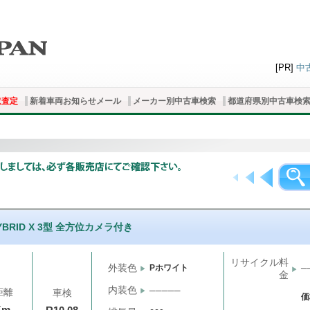
[PR]
中
取査定
新着車両お知らせメール
メーカー別中古車検索
都道府県別中古車検
YBRID X 3型 全方位カメラ付き
リサイクル料
外装色
Pホワイト
─
金
内装色
─────
距離
車検
価
Km