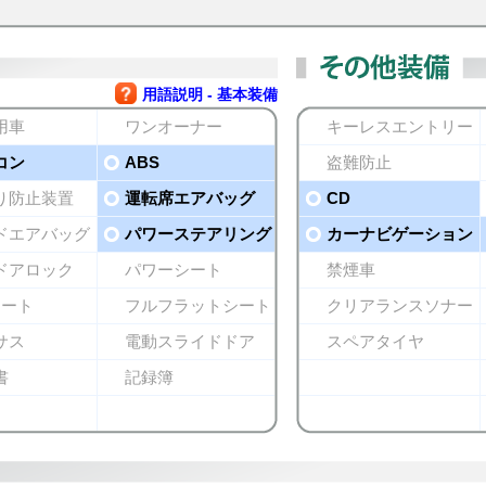
用語説明 - 基本装備
用車
ワンオーナー
キーレスエントリー
コン
ABS
盗難防止
り防止装置
運転席エアバッグ
CD
ドエアバッグ
パワーステアリング
カーナビゲーション
ドアロック
パワーシート
禁煙車
シート
フルフラットシート
クリアランスソナー
サス
電動スライドドア
スペアタイヤ
書
記録簿