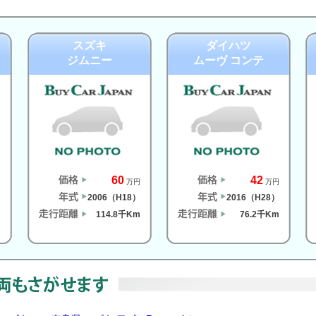
スズキ
ダイハツ
ジムニー
ムーヴ コンテ
60
42
円
万円
万円
）
2006（H18）
2016（H28）
m
114.8千Km
76.2千Km