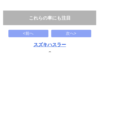
これらの車にも注目
<前へ
次へ>
スズキハスラー
G
29.8
万円
2016(H28)
166.7千Km