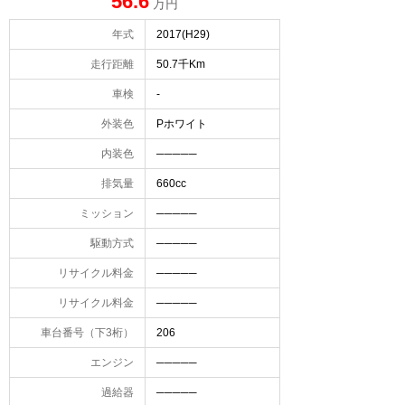
56.6
万円
年式
2017(H29)
走行距離
50.7千Km
車検
-
外装色
Pホワイト
内装色
─────
排気量
660cc
ミッション
─────
駆動方式
─────
リサイクル料金
─────
リサイクル料金
─────
車台番号（下3桁）
206
エンジン
─────
過給器
─────