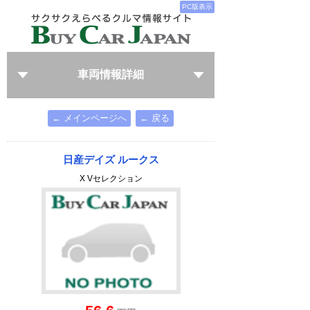
PC版表示
車両情報詳細
← メインページへ
← 戻る
日産デイズ ルークス
X Vセレクション