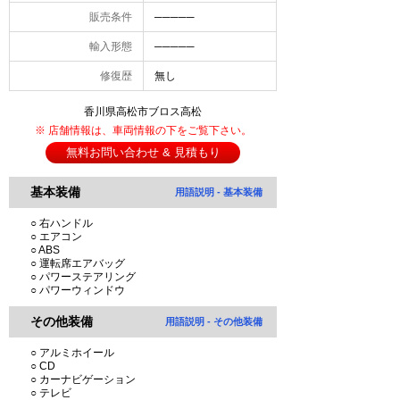
販売条件
─────
輸入形態
─────
修復歴
無し
香川県高松市ブロス高松
※ 店舗情報は、車両情報の下をご覧下さい。
無料お問い合わせ & 見積もり
基本装備
用語説明 - 基本装備
○ 右ハンドル
○ エアコン
○ ABS
○ 運転席エアバッグ
○ パワーステアリング
○ パワーウィンドウ
その他装備
用語説明 - その他装備
○ アルミホイール
○ CD
○ カーナビゲーション
○ テレビ