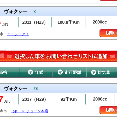
ヴォクシー
X
5
2000cc
2011（H23）
100.8千Km
万円
治市
エージーアイ
ヴォクシー
ZS
7
2000cc
2017（H29）
92千Km
万円
通寺市
（有）KTチューン本店