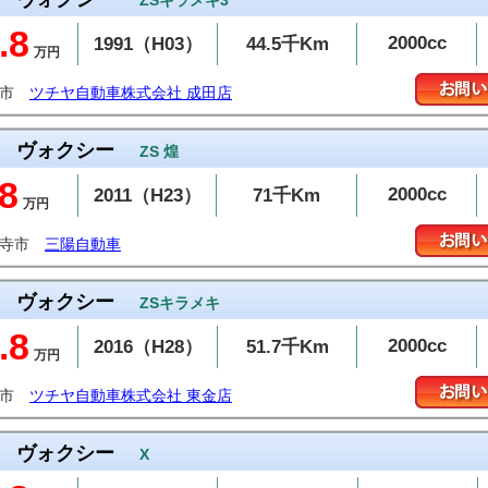
ZSキラメキ3
.8
2000cc
1991（H03）
44.5千Km
万円
田市
ツチヤ自動車株式会社 成田店
ヴォクシー
ZS 煌
.8
2000cc
2011（H23）
71千Km
万円
通寺市
三陽自動車
ヴォクシー
ZSキラメキ
.8
2000cc
2016（H28）
51.7千Km
万円
金市
ツチヤ自動車株式会社 東金店
ヴォクシー
X