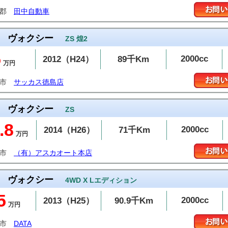
歌郡
田中自動車
ヴォクシー
ZS 煌2
5
2000cc
2012（H24）
89千Km
万円
島市
サッカス徳島店
ヴォクシー
ZS
.8
2000cc
2014（H26）
71千Km
万円
山市
（有）アスカオート本店
ヴォクシー
4WD X Lエディション
5
2000cc
2013（H25）
90.9千Km
万円
越市
DATA