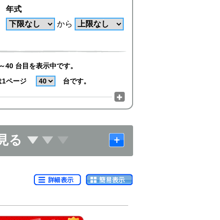
年式
から
～40 台目を表示中です。
は1ページ
台です。
見る