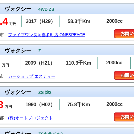
ヴォクシー
4WD ZS
.4
2000cc
2017（H29）
58.3千Km
万円
岡市
ファイブワン長岡喜多町店 ONE&PEACE
ヴォクシー
Z
7
2000cc
2009（H21）
110.3千Km
万円
山市
カーショップ エスティー
ヴォクシー
ZS 煌2
3
2000cc
1990（H02）
75.8千Km
万円
予郡
(株)オートプロジェクト
ヴォクシー