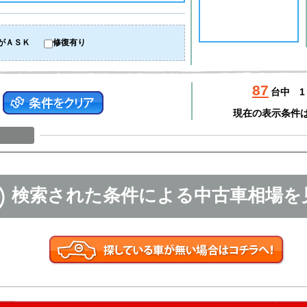
がＡＳＫ
修復有り
87
台中
1
現在の表示条件
検索された条件による中古車相場を