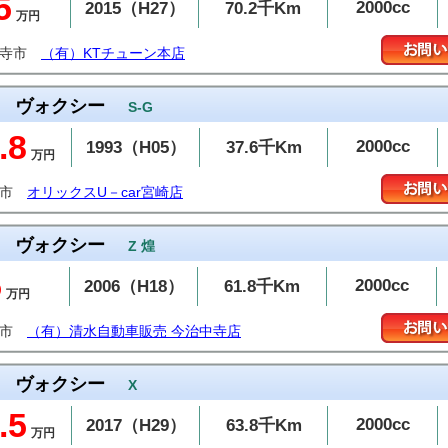
5
2000cc
2015（H27）
70.2千Km
万円
通寺市
（有）KTチューン本店
ヴォクシー
S-G
.8
2000cc
1993（H05）
37.6千Km
万円
崎市
オリックスU－car宮崎店
ヴォクシー
Z 煌
5
2000cc
2006（H18）
61.8千Km
万円
治市
（有）清水自動車販売 今治中寺店
ヴォクシー
X
.5
2000cc
2017（H29）
63.8千Km
万円