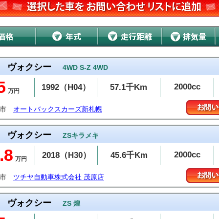
ヴォクシー
4WD S-Z 4WD
5
2000cc
1992（H04）
57.1千Km
万円
幌市
オートバックスカーズ新札幌
ヴォクシー
ZSキラメキ
.8
2000cc
2018（H30）
45.6千Km
万円
原市
ツチヤ自動車株式会社 茂原店
ヴォクシー
ZS 煌