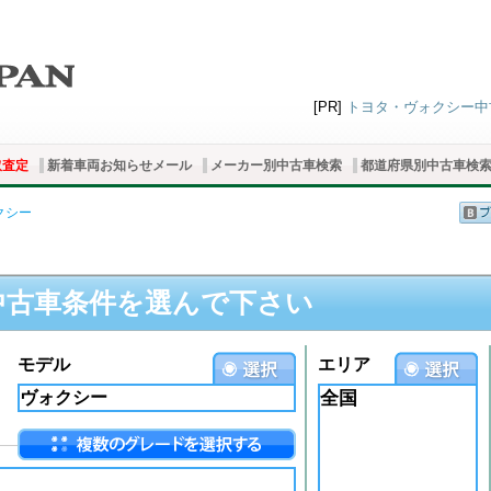
[PR]
トヨタ・ヴォクシー中古
取査定
新着車両お知らせメール
メーカー別中古車検索
都道府県別中古車検
クシー
中古車条件を選んで下さい
モデル
エリア
全国