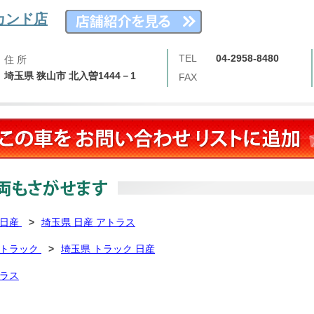
セカンド店
TEL
04-2958-8480
住 所
埼玉県 狭山市 北入曽1444－1
FAX
 日産
>
埼玉県 日産 アトラス
 トラック
>
埼玉県 トラック 日産
トラス