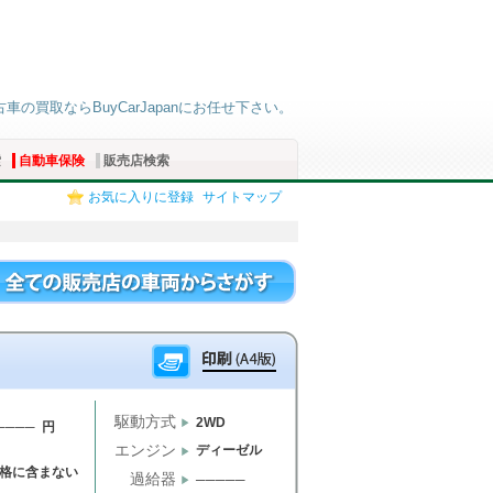
古車の買取ならBuyCarJapanにお任せ下さい。
索
自動車保険
販売店検索
お気に入りに登録
サイトマップ
駆動方式
2WD
──── 円
エンジン
ディーゼル
格に含まない
過給器
─────