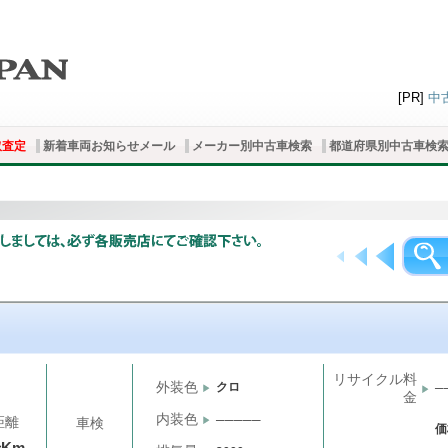
[PR]
中
取査定
新着車両お知らせメール
メーカー別中古車検索
都道府県別中古車検
リサイクル料
外装色
クロ
─
金
内装色
─────
距離
車検
価
千Km