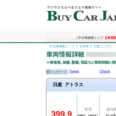
中古車検索トップ
車買
中古車検索トップ
>
日本車
>
日産,ニッサン
Tweet
Check
日産
アトラス
年式
走行
399.9
1992（H04）
27.4