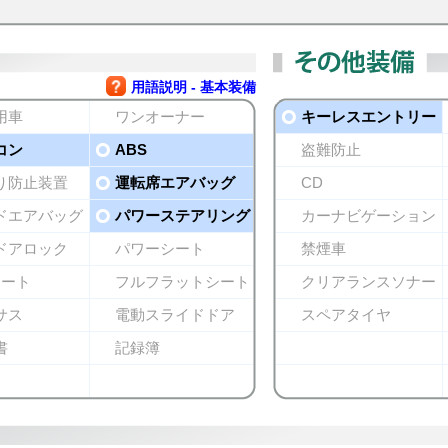
用語説明 - 基本装備
用車
ワンオーナー
キーレスエントリー
コン
ABS
盗難防止
り防止装置
運転席エアバッグ
CD
ドエアバッグ
パワーステアリング
カーナビゲーション
ドアロック
パワーシート
禁煙車
シート
フルフラットシート
クリアランスソナー
サス
電動スライドドア
スペアタイヤ
書
記録簿