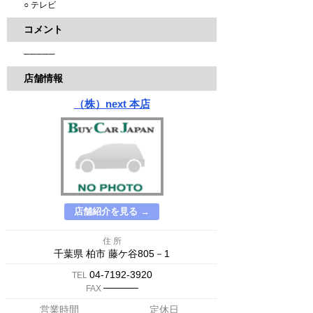
○ テレビ
コメント
─────
店舗情報
（株）next 本店
店舗紹介を見る →
住 所
千葉県 柏市 藤ケ谷805－1
04-7192-3920
TEL
─────
FAX
営業時間
定休日