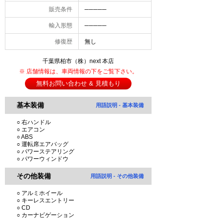
販売条件
─────
輸入形態
─────
修復歴
無し
千葉県柏市（株）next 本店
※ 店舗情報は、車両情報の下をご覧下さい。
無料お問い合わせ & 見積もり
基本装備
用語説明 - 基本装備
○ 右ハンドル
○ エアコン
○ ABS
○ 運転席エアバッグ
○ パワーステアリング
○ パワーウィンドウ
その他装備
用語説明 - その他装備
○ アルミホイール
○ キーレスエントリー
○ CD
○ カーナビゲーション