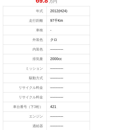
69.8
万円
年式
2012(H24)
走行距離
97千Km
車検
-
外装色
クロ
内装色
─────
排気量
2000cc
ミッション
─────
駆動方式
─────
リサイクル料金
─────
リサイクル料金
─────
車台番号（下3桁）
421
エンジン
─────
過給器
─────