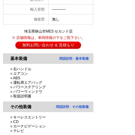
輸入形態
─────
修復歴
無し
埼玉県狭山市MES セカンド店
※ 店舗情報は、車両情報の下をご覧下さい。
無料お問い合わせ & 見積もり
基本装備
用語説明 - 基本装備
○ 右ハンドル
○ エアコン
○ ABS
○ 運転席エアバッグ
○ パワーステアリング
○ パワーウィンドウ
○ 取扱説明書
その他装備
用語説明 - その他装備
○ キーレスエントリー
○ CD
○ カーナビゲーション
○ テレビ