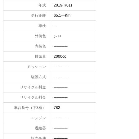
年式
2019(R01)
走行距離
65.1千Km
車検
-
外装色
シロ
内装色
─────
排気量
2000cc
ミッション
─────
駆動方式
─────
リサイクル料金
─────
リサイクル料金
─────
車台番号（下3桁）
782
エンジン
─────
過給器
─────
販売条件
─────