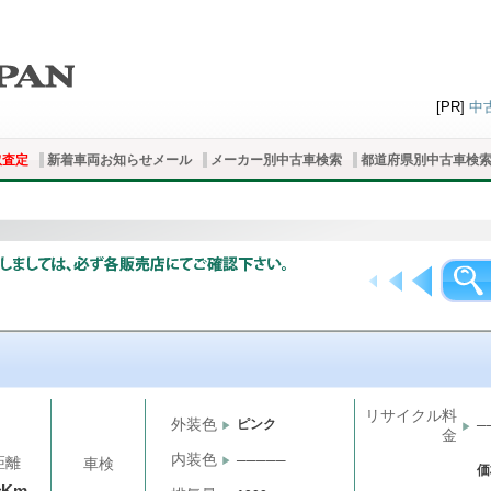
[PR]
中
取査定
新着車両お知らせメール
メーカー別中古車検索
都道府県別中古車検
リサイクル料
外装色
ピンク
─
金
内装色
─────
距離
車検
価
千Km