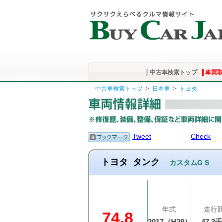
中古車検索トップ
車買
中古車検索トップ
>
日本車
>
トヨタ
Tweet
Check
トヨタ
タンク
カスタムG S
年式
走行
74.8
2017（H29）
47.3