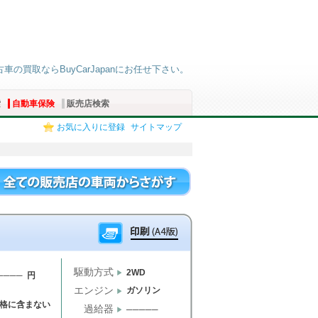
古車の買取ならBuyCarJapanにお任せ下さい。
索
自動車保険
販売店検索
お気に入りに登録
サイトマップ
駆動方式
2WD
──── 円
エンジン
ガソリン
格に含まない
過給器
─────