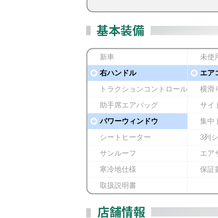
新車
未使
右ハンドル
エア
トラクションコントロール
横滑
助手席エアバッグ
サイ
パワーウィンドウ
集中
シートヒーター
3列
サンルーフ
エア
寒冷地仕様
保証
取扱説明書