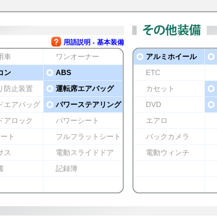
用語説明 - 基本装備
用車
ワンオーナー
アルミホイール
コン
ABS
ETC
り防止装置
運転席エアバッグ
カセット
ドエアバッグ
パワーステアリング
DVD
ドアロック
パワーシート
エアロ
シート
フルフラットシート
バックカメラ
サス
電動スライドドア
電動ウィンチ
書
記録簿