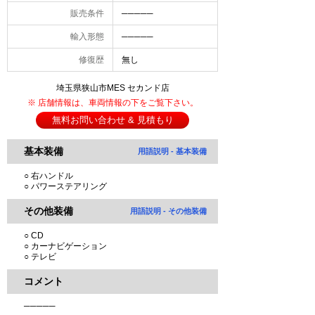
販売条件
─────
輸入形態
─────
修復歴
無し
埼玉県狭山市MES セカンド店
※ 店舗情報は、車両情報の下をご覧下さい。
無料お問い合わせ & 見積もり
基本装備
用語説明 - 基本装備
○ 右ハンドル
○ パワーステアリング
その他装備
用語説明 - その他装備
○ CD
○ カーナビゲーション
○ テレビ
コメント
─────