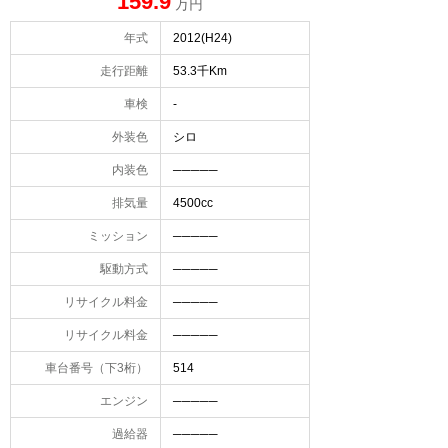
159.9
万円
年式
2012(H24)
走行距離
53.3千Km
車検
-
外装色
シロ
内装色
─────
排気量
4500cc
ミッション
─────
駆動方式
─────
リサイクル料金
─────
リサイクル料金
─────
車台番号（下3桁）
514
エンジン
─────
過給器
─────