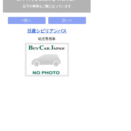
以下の車両もご覧になっています
<前へ
次へ>
日産シビリアンバス
幼児専用車
159.9
万円
2012(H24)
53.3千Km
下記から近い条件の車両もさがせます