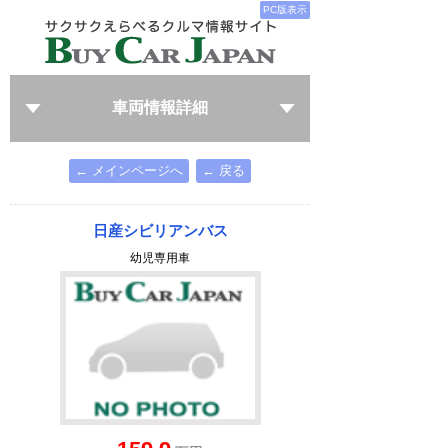
PC版表示
車両情報詳細
← メインページへ
← 戻る
日産シビリアンバス
幼児専用車