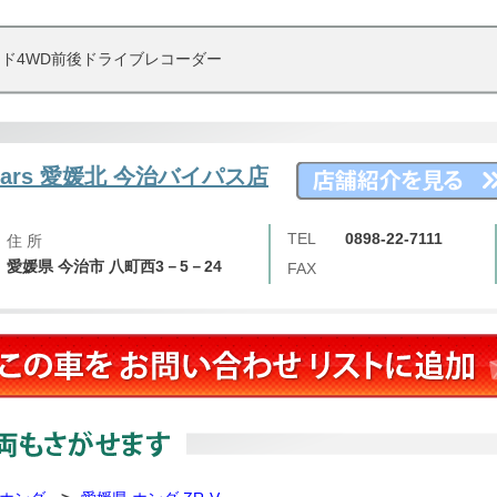
ド4WD前後ドライブレコーダー
 Cars 愛媛北 今治バイパス店
TEL
0898-22-7111
住 所
愛媛県 今治市 八町西3－5－24
FAX