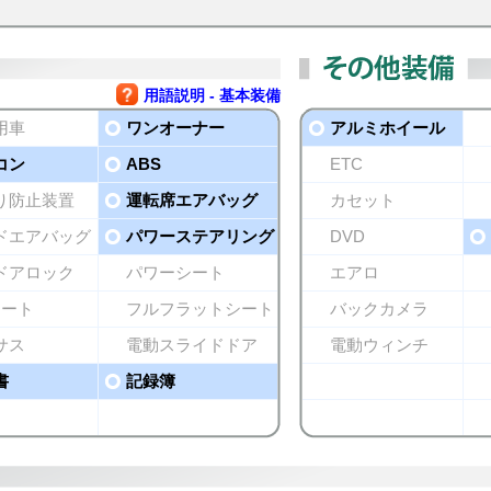
用語説明 - 基本装備
用車
ワンオーナー
アルミホイール
コン
ABS
ETC
り防止装置
運転席エアバッグ
カセット
ドエアバッグ
パワーステアリング
DVD
ドアロック
パワーシート
エアロ
シート
フルフラットシート
バックカメラ
サス
電動スライドドア
電動ウィンチ
書
記録簿