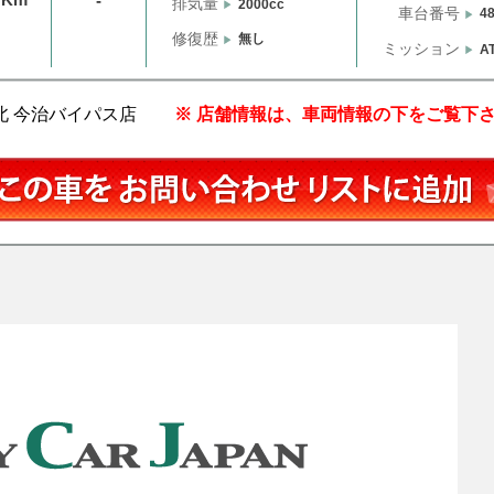
-
排気量
2000cc
車台番号
4
修復歴
無し
ミッション
A
愛媛北 今治バイパス店
※ 店舗情報は、車両情報の下をご覧下