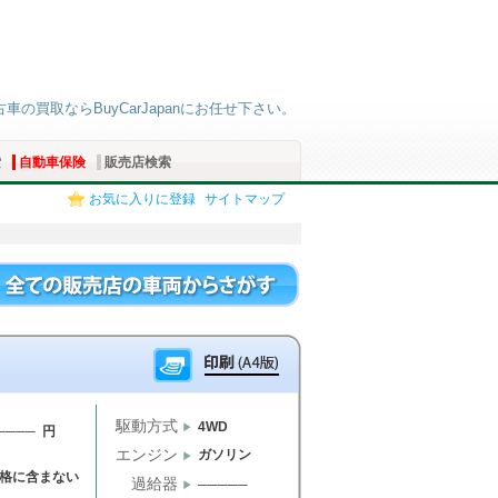
古車の買取ならBuyCarJapanにお任せ下さい。
索
自動車保険
販売店検索
お気に入りに登録
サイトマップ
駆動方式
4WD
──── 円
エンジン
ガソリン
格に含まない
過給器
─────