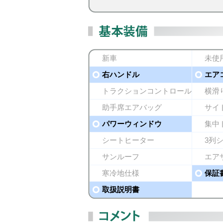
新車
未使
右ハンドル
エア
トラクションコントロール
横滑
助手席エアバッグ
サイ
パワーウィンドウ
集中
シートヒーター
3列
サンルーフ
エア
寒冷地仕様
保証
取扱説明書