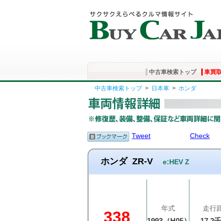
中古車検索トップ
車買
中古車検索トップ
>
日本車
>
ホンダ
Tweet
Check
ホンダ
ZR-V
e:HEV Z
年式
走行
338
1993（H05）
17.2