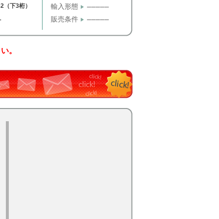
82（下3桁）
輸入形態
─────
販売条件
─────
T
さい。