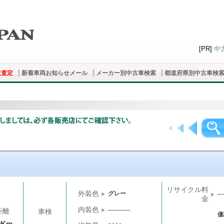
[PR]
中
取査定
新着車両お知らせメール
メーカー別中古車検索
都道府県別中古車検
リサイクル料
外装色
グレー
─
金
内装色
─────
距離
車検
価
千Km