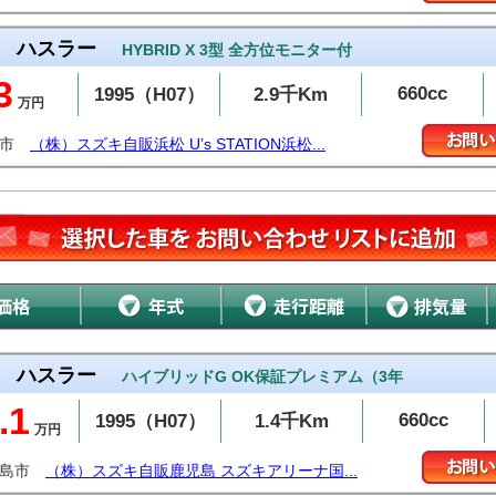
ハスラー
HYBRID X 3型 全方位モニター付
3
660cc
1995（H07）
2.9千Km
万円
松市
（株）スズキ自販浜松 U’s STATION浜松...
ハスラー
ハイブリッドG OK保証プレミアム（3年
.1
660cc
1995（H07）
1.4千Km
万円
霧島市
（株）スズキ自販鹿児島 スズキアリーナ国...