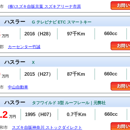
原市
(株)スズキ自販京葉 スズキアリーナ市原
ハスラー
G テレビナビ ETC スマートキー
8
660cc
2016（H28）
97千Km
万円
岡郡
カーセンター竹誠
ハスラー
X
9
660cc
2015（H27）
87千Km
万円
島市
中山自動車
ハスラー
タフワイルド 3型 ルーフレール｜元弊社
.2
660cc
1995（H07）
0.7千Km
万円
大和市
スズキ自販神奈川 ストックダイレクト