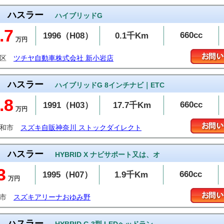
ハスラー
ハイブリッドG
.7
660cc
1996（H08）
0.1千Km
万円
飾区
ツチヤ自動車株式会社 新小岩店
ハスラー
ハイブリッドG 8インチナビ｜ETC
.8
660cc
1991（H03）
17.7千Km
万円
大和市
スズキ自販神奈川 ストックダイレクト
ハスラー
HYBRID X ナビサポート又は、オ
3
660cc
1995（H07）
1.9千Km
万円
葉市
スズキアリーナおゆみ野
ハスラー