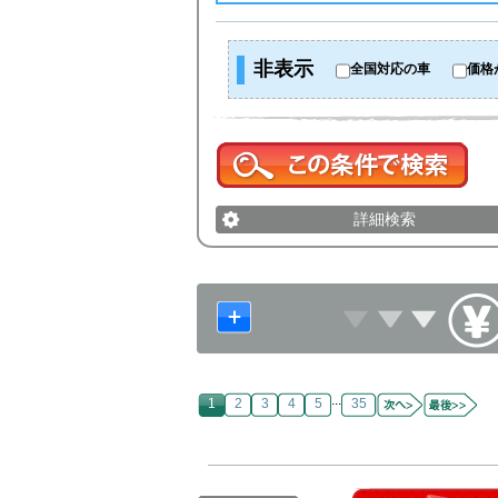
非表示
全国対応の車
価格
詳細検索
...
1
2
3
4
5
35