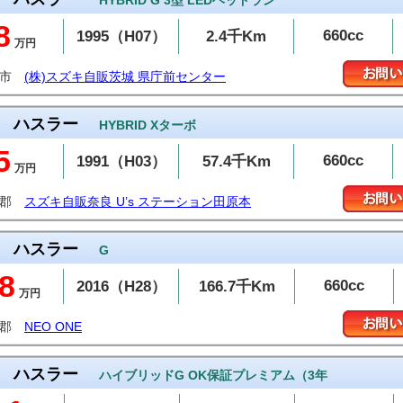
HYBRID G 3型 LEDヘッドラン
8
660cc
1995（H07）
2.4千Km
万円
戸市
(株)スズキ自販茨城 県庁前センター
ハスラー
HYBRID Xターボ
5
660cc
1991（H03）
57.4千Km
万円
城郡
スズキ自販奈良 U’s ステーション田原本
ハスラー
G
8
660cc
2016（H28）
166.7千Km
万円
予郡
NEO ONE
ハスラー
ハイブリッドG OK保証プレミアム（3年