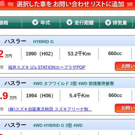
ハスラー
HYBRID G
2
660cc
1990（H02）
53.2千Km
万円
井市
福井スズキ U’s STATIONカープラザPOP
ハスラー
4WD タフワイルド 3型 4WD 前後衝突被害
.9
660cc
1994（H06）
5.4千Km
万円
田市
(株)スズキ自販東北秋田 スズキアリーナ秋...
ハスラー
4WD HYBRID G 3型 4WD