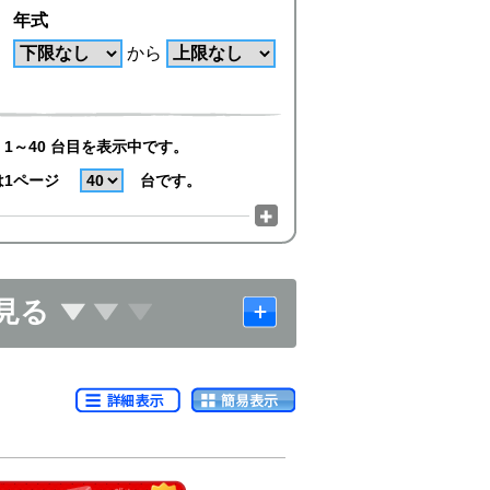
年式
から
1～40 台目を表示中です。
は1ページ
台です。
見る