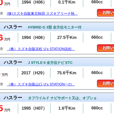
0
660cc
1994（H06）
0.1千Km
万円
田市
(株)スズキ自販東北秋田 スズキアリーナ秋...
ハスラー
HYBRID G 3型 全方位モニター付
6
660cc
1994（H06）
27.5千Km
万円
松市
（株）スズキ自販浜松 U’s STATION浜松...
ハスラー
J STYLE II 全方位ナビ ETC
8
660cc
2017（H29）
75.6千Km
万円
関市
（株）スズキ自販山口 U's STATION一の...
ハスラー
タフワイルド ナビサポート又は、オプショ
5
660cc
1995（H07）
1.6千Km
万円