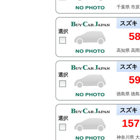
千葉県 市
スズキ
選択
5
高知県 高
スズキ
選択
5
徳島県 徳
スズキ
選択
157
神奈川県 