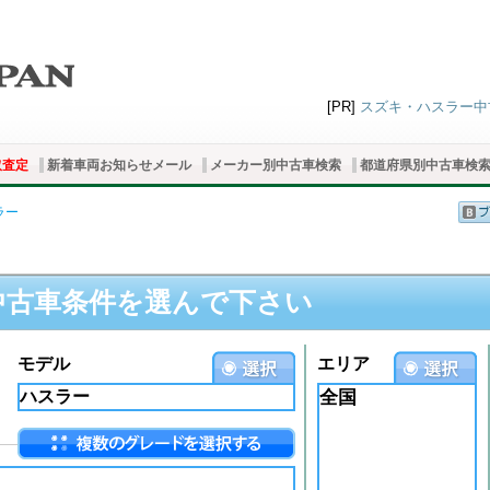
[PR]
スズキ・ハスラー中古
取査定
新着車両お知らせメール
メーカー別中古車検索
都道府県別中古車検
ラー
中古車条件を選んで下さい
モデル
エリア
全国