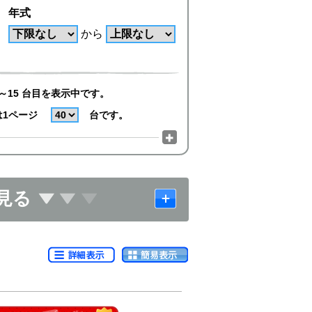
年式
から
～15 台目を表示中です。
は1ページ
台です。
見る