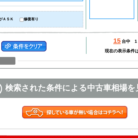
がＡＳＫ
修復有り
15
台中
1
現在の表示条件
検索された条件による中古車相場を