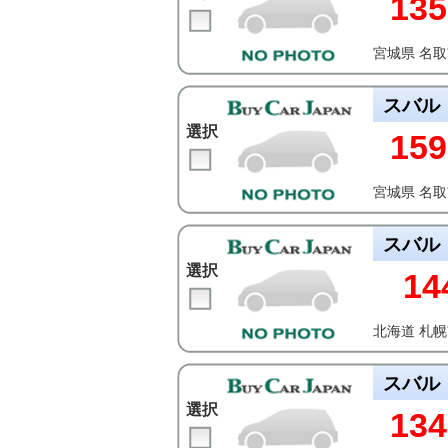
135
宮城県 名
スバル
選択
159
宮城県 名
スバル
選択
14
北海道 札
スバル
選択
134