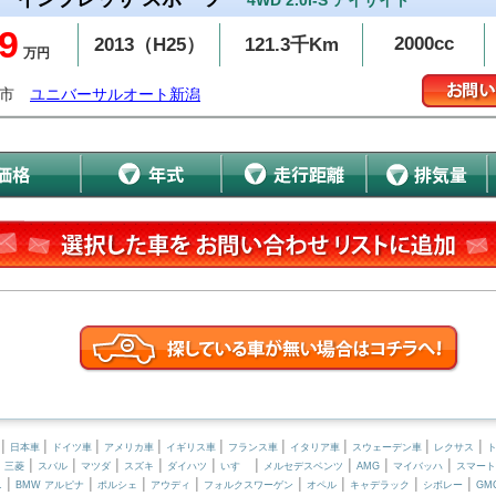
4WD 2.0i-S アイサイト
9
2000cc
2013（H25）
121.3千Km
万円
潟市
ユニバーサルオート新潟
|
|
|
|
|
|
|
|
|
日本車
ドイツ車
アメリカ車
イギリス車
フランス車
イタリア車
スウェーデン車
レクサス
|
|
|
|
|
|
|
|
|
|
三菱
スバル
マツダ
スズキ
ダイハツ
いすゞ
メルセデスベンツ
AMG
マイバッハ
スマート
|
|
|
|
|
|
|
|
ニ
BMW アルピナ
ポルシェ
アウディ
フォルクスワーゲン
オペル
キャデラック
シボレー
GM