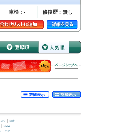
車検 : -
修復歴 : 無し
|
トヨタ
日産
|
BMW
|
C
ハマー