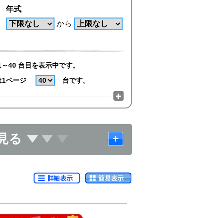
年式
から
1～40 台目を表示中です。
は1ページ
台です。
見る