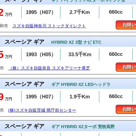
ギア ハイブリッドXZターボ 9インチ全
2
660cc
1995（H07）
2.7千Km
万円
大和市
スズキ自販神奈川 ストックダイレクト
スペーシア ギア
HYBRID XZ 3型 ナビ ETC
5
660cc
1993（H05）
33.5千Km
万円
芝市
（株）スズキ自販奈良 スズキアリーナ香芝
スペーシア ギア
ギア HYBRID XZ LEDヘッドラ
9
660cc
1995（H07）
1.9千Km
万円
戸市
(株)スズキ自販茨城 県庁前センター
スペーシア ギア
ギア HYBRID XZターボ 荒牧高野