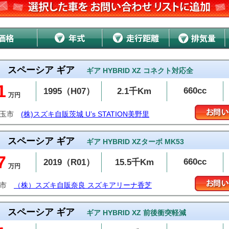
スペーシア ギア
ギア HYBRID XZ コネクト対応全
1
660cc
1995（H07）
2.1千Km
万円
美玉市
(株)スズキ自販茨城 U’s STATION美野里
スペーシア ギア
ギア HYBRID XZターボ MK53
7
660cc
2019（R01）
15.5千Km
万円
芝市
（株）スズキ自販奈良 スズキアリーナ香芝
スペーシア ギア
ギア HYBRID XZ 前後衝突軽減