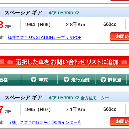
スペーシア ギア
ギア HYBRID XZ
8
660cc
1994（H06）
2.8千Km
万円
井市
福井スズキ U’s STATIONカープラザPOP
スペーシア ギア
ギア HYBRID XZ 全方位モニター
7
660cc
1995（H07）
7.1千Km
万円
松市
（株）スズキ自販浜松 浜松西インター店