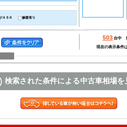
がＡＳＫ
修復有り
503
台中
現在の表示条件
検索された条件による中古車相場を