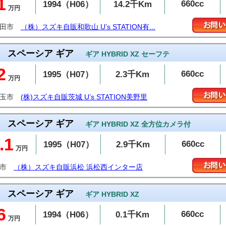
1
660cc
1994（H06）
14.2千Km
万円
有田市
（株）スズキ自販和歌山 U’s STATION有...
スペーシア ギア
ギア HYBRID XZ セーフテ
2
660cc
1995（H07）
2.3千Km
万円
美玉市
(株)スズキ自販茨城 U’s STATION美野里
スペーシア ギア
ギア HYBRID XZ 全方位カメラ付
.1
660cc
1995（H07）
2.9千Km
万円
松市
（株）スズキ自販浜松 浜松西インター店
スペーシア ギア
ギア HYBRID XZ
6
660cc
1994（H06）
0.1千Km
万円