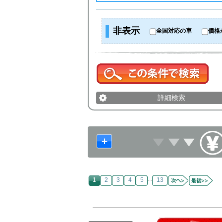
非表示
全国対応の車
価格
詳細検索
...
1
2
3
4
5
13