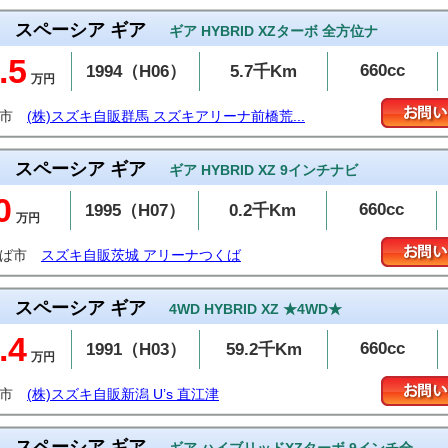
スペーシア ギア
ギア HYBRID XZターボ 全方位ナ
.5
660cc
1994（H06）
5.7千Km
万円
橋市
(株)スズキ自販群馬 スズキアリーナ前橋荒...
スペーシア ギア
ギア HYBRID XZ 9インチナビ
0
660cc
1995（H07）
0.2千Km
万円
くば市
スズキ自販茨城 アリーナつくば
スペーシア ギア
4WD HYBRID XZ ★4WD★
.4
660cc
1991（H03）
59.2千Km
万円
越市
(株)スズキ自販新潟 U’s 直江津
スペーシア ギア