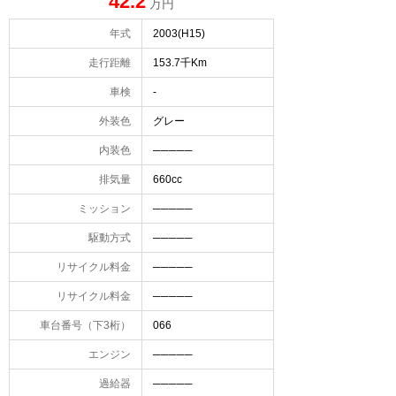
42.2
万円
年式
2003(H15)
走行距離
153.7千Km
車検
-
外装色
グレー
内装色
─────
排気量
660cc
ミッション
─────
駆動方式
─────
リサイクル料金
─────
リサイクル料金
─────
車台番号（下3桁）
066
エンジン
─────
過給器
─────