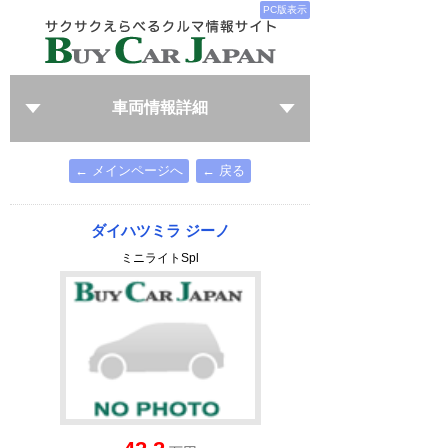
PC版表示
車両情報詳細
← メインページへ
← 戻る
ダイハツミラ ジーノ
ミニライトSpl