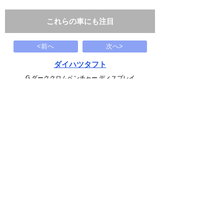
これらの車にも注目
<前へ
次へ>
ダイハツタフト
G ダーククロムベンチャー ディスプレイ
164
万円
1995(H07)
0.1千Km
下記から近い条件の車両もさがせます