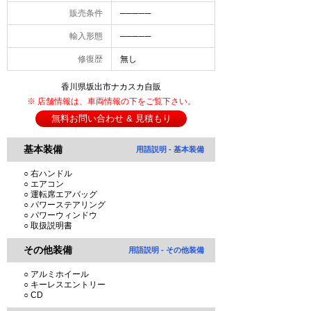
販売条件
─────
輸入形態
─────
修復歴
無し
香川県坂出市ナカスカ自販
※ 店舗情報は、車両情報の下をご覧下さい。
無料お問い合わせ & 見積もり
基本装備
用語説明 - 基本装備
○ 右ハンドル
○ エアコン
○ 運転席エアバッグ
○ パワーステアリング
○ パワーウィンドウ
○ 取扱説明書
その他装備
用語説明 - その他装備
○ アルミホイール
○ キーレスエントリー
○ CD