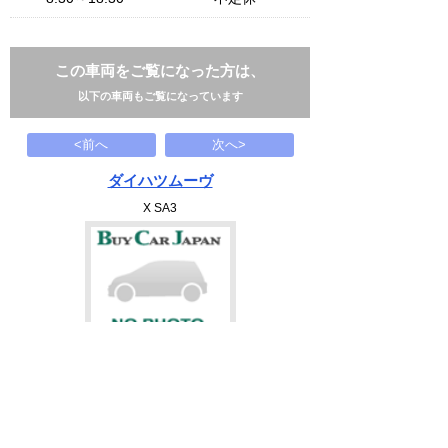
この車両をご覧になった方は、
以下の車両もご覧になっています
<前へ
次へ>
ダイハツムーヴ
X SA3
92
万円
2018(H30)
27千Km