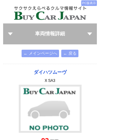
PC版表示
車両情報詳細
← メインページへ
← 戻る
ダイハツムーヴ
X SA3