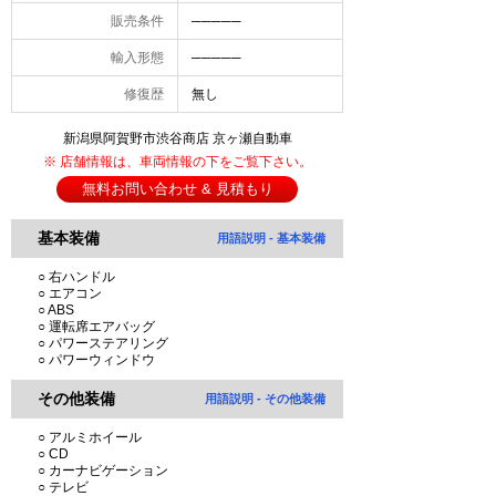
販売条件
─────
輸入形態
─────
修復歴
無し
新潟県阿賀野市渋谷商店 京ヶ瀬自動車
※ 店舗情報は、車両情報の下をご覧下さい。
無料お問い合わせ & 見積もり
基本装備
用語説明 - 基本装備
○ 右ハンドル
○ エアコン
○ ABS
○ 運転席エアバッグ
○ パワーステアリング
○ パワーウィンドウ
その他装備
用語説明 - その他装備
○ アルミホイール
○ CD
○ カーナビゲーション
○ テレビ