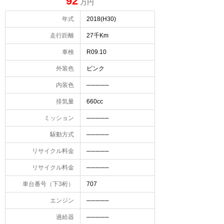
92
万円
年式
2018(H30)
走行距離
27千Km
車検
R09.10
外装色
ピンク
内装色
─────
排気量
660cc
ミッション
─────
駆動方式
─────
リサイクル料金
─────
リサイクル料金
─────
車台番号（下3桁）
707
エンジン
─────
過給器
─────