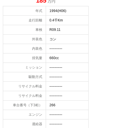
185
万円
年式
1994(H06)
走行距離
0.4千Km
車検
R09.11
外装色
コン
内装色
─────
排気量
660cc
ミッション
─────
駆動方式
─────
リサイクル料金
─────
リサイクル料金
─────
車台番号（下3桁）
266
エンジン
─────
過給器
─────