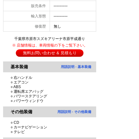
販売条件
─────
輸入形態
─────
修復歴
無し
千葉県市原市スズキアリーナ市原平成通り
※ 店舗情報は、車両情報の下をご覧下さい。
無料お問い合わせ & 見積もり
基本装備
用語説明 - 基本装備
○ 右ハンドル
○ エアコン
○ ABS
○ 運転席エアバッグ
○ パワーステアリング
○ パワーウィンドウ
その他装備
用語説明 - その他装備
○ CD
○ カーナビゲーション
○ テレビ