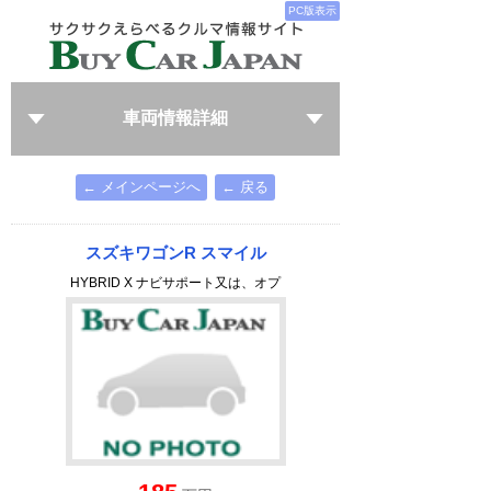
PC版表示
車両情報詳細
← メインページへ
← 戻る
スズキワゴンR スマイル
HYBRID X ナビサポート又は、オプ