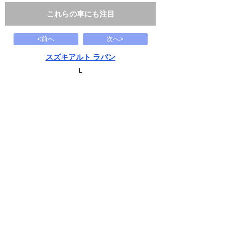
これらの車にも注目
<前へ
次へ>
スズキアルト ラパン
L
39
万円
2016(H28)
126.8千Km
下記から近い条件の車両もさがせます