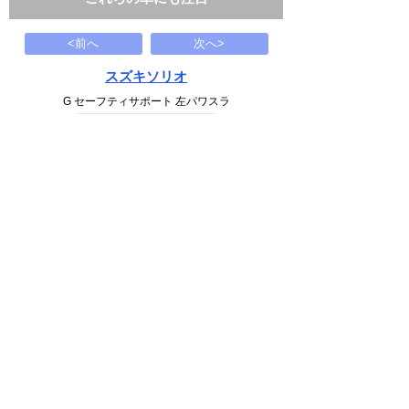
<前へ
次へ>
スズキソリオ
G セーフティサポート 左パワスラ
117
万円
1991(H03)
87.2千Km
下記から近い条件の車両もさがせます
中古車情報検索