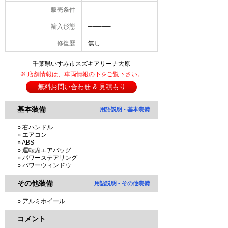
販売条件
─────
輸入形態
─────
修復歴
無し
千葉県いすみ市スズキアリーナ大原
※ 店舗情報は、車両情報の下をご覧下さい。
無料お問い合わせ & 見積もり
基本装備
用語説明 - 基本装備
○ 右ハンドル
○ エアコン
○ ABS
○ 運転席エアバッグ
○ パワーステアリング
○ パワーウィンドウ
その他装備
用語説明 - その他装備
○ アルミホイール
コメント