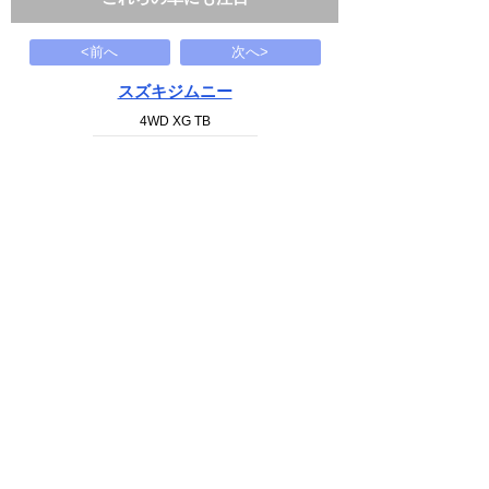
<前へ
次へ>
スズキジムニー
4WD XG TB
60
万円
2006(H18)
114.8千Km
下記から近い条件の車両もさがせます
中古車情報検索