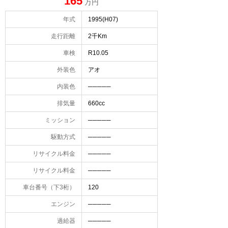
165
万円
年式
1995(H07)
走行距離
2千Km
車検
R10.05
外装色
アオ
内装色
─────
排気量
660cc
ミッション
─────
駆動方式
─────
リサイクル料金
─────
リサイクル料金
─────
車台番号（下3桁）
120
エンジン
─────
過給器
─────