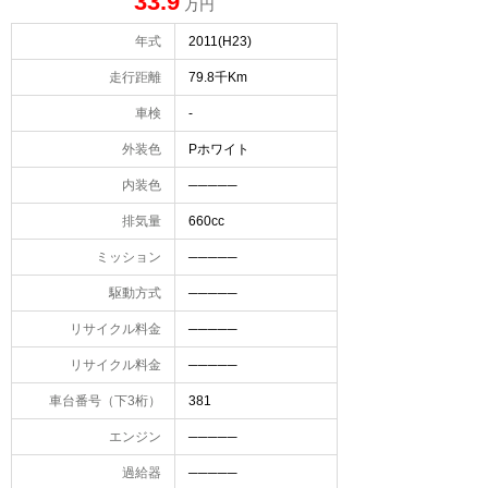
33.9
万円
年式
2011(H23)
走行距離
79.8千Km
車検
-
外装色
Pホワイト
内装色
─────
排気量
660cc
ミッション
─────
駆動方式
─────
リサイクル料金
─────
リサイクル料金
─────
車台番号（下3桁）
381
エンジン
─────
過給器
─────