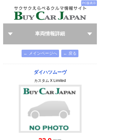
PC版表示
車両情報詳細
← メインページへ
← 戻る
ダイハツムーヴ
カスタム X Limited