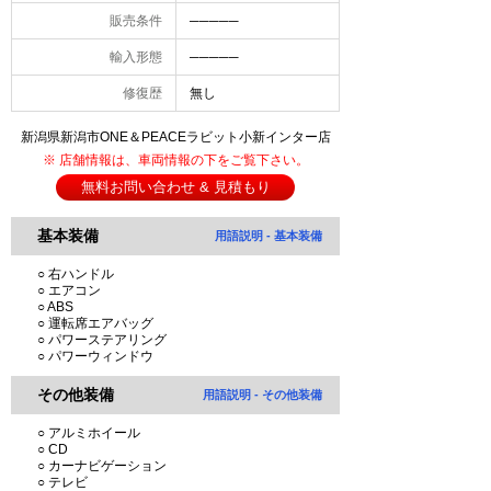
販売条件
─────
輸入形態
─────
修復歴
無し
新潟県新潟市ONE＆PEACEラビット小新インター店
※ 店舗情報は、車両情報の下をご覧下さい。
無料お問い合わせ & 見積もり
基本装備
用語説明 - 基本装備
○ 右ハンドル
○ エアコン
○ ABS
○ 運転席エアバッグ
○ パワーステアリング
○ パワーウィンドウ
その他装備
用語説明 - その他装備
○ アルミホイール
○ CD
○ カーナビゲーション
○ テレビ