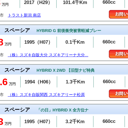
8
660cc
2017（H29）
101.4千Km
万円
潟市
トラスト新潟 南店
スペーシア
HYBRID G 前後衝突被害軽減ブレー
8
660cc
1995（H07）
0.1千Km
万円
分市
（株）スズキ自販大分 スズキアリーナ大分...
スペーシア
HYBRID X 2WD 【旧型ナビ特典
.6
660cc
1994（H06）
1.3千Km
万円
原市
（株）スズキ自販関西 スズキアリーナ松原
スペーシア
「の日」HYBRID X 全方位ナ
3
660cc
1995（H07）
3.2千Km
万円