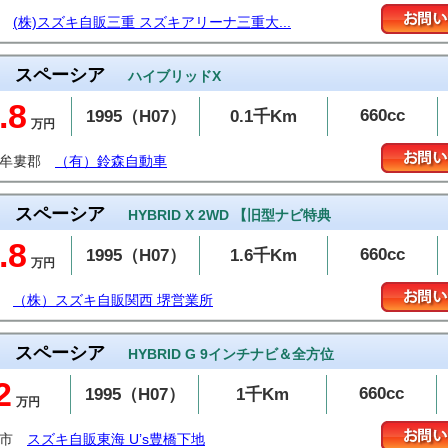
(株)スズキ自販三重 スズキアリーナ三重大...
スペーシア
ハイブリッドX
.8
660cc
1995（H07）
0.1千Km
万円
東牟婁郡
（有）鈴森自動車
スペーシア
HYBRID X 2WD 【旧型ナビ特典
.8
660cc
1995（H07）
1.6千Km
万円
（株）スズキ自販関西 堺営業所
スペーシア
HYBRID G 9インチナビ＆全方位
2
660cc
1995（H07）
1千Km
万円
橋市
スズキ自販東海 U’s豊橋下地