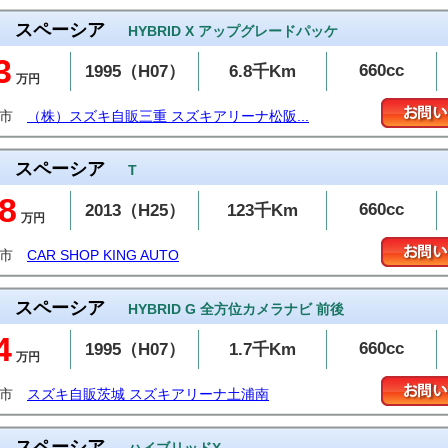
スペーシア
HYBRID X アップグレードパッケ
3
660cc
1995（H07）
6.8千Km
万円
阪市
（株）スズキ自販三重 スズキアリーナ松阪...
スペーシア
T
8
660cc
2013（H25）
123千Km
万円
山市
CAR SHOP KING AUTO
スペーシア
HYBRID G 全方位カメラナビ 前後
4
660cc
1995（H07）
1.7千Km
万円
浦市
スズキ自販茨城 スズキアリーナ土浦南
スペーシア