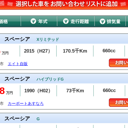
スペーシア
Xリミテッド
5
660cc
2015（H27）
170.5千Km
万円
温市
エイト自販
スペーシア
ハイブリッドG
8
660cc
1990（H02）
73千Km
万円
知市
カーポートあすなろ
スペーシア
G