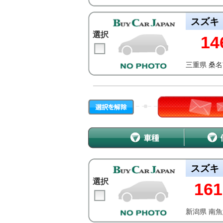
スズキ
選択
14
三重県 桑
スズキ
選択
161
新潟県 南