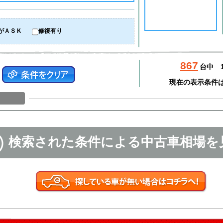
がＡＳＫ
修復有り
867
台中
現在の表示条件
検索された条件による中古車相場を