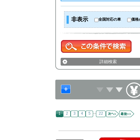
非表示
全国対応の車
価格
詳細検索
...
1
2
3
4
5
22