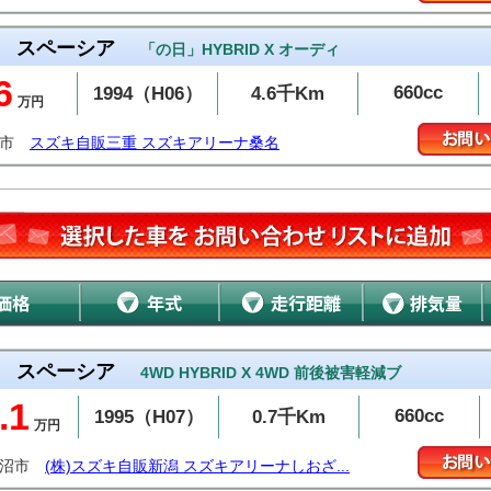
スペーシア
「の日」HYBRID X オーディ
6
660cc
1994（H06）
4.6千Km
万円
名市
スズキ自販三重 スズキアリーナ桑名
スペーシア
4WD HYBRID X 4WD 前後被害軽減ブ
.1
660cc
1995（H07）
0.7千Km
万円
魚沼市
(株)スズキ自販新潟 スズキアリーナしおざ...