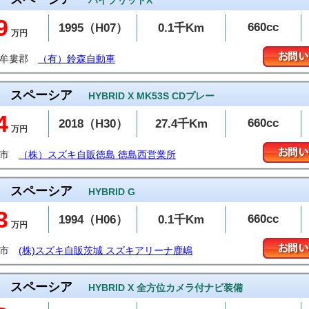
ハイブリッドX
9
660cc
1995（H07）
0.1千Km
万円
東牟婁郡
（有）鈴森自動車
スペーシア
HYBRID X MK53S CDプレー
4
660cc
2018（H30）
27.4千Km
万円
島市
（株）スズキ自販徳島 徳島西営業所
スペーシア
HYBRID G
3
660cc
1994（H06）
0.1千Km
万円
嶋市
(株)スズキ自販茨城 スズキアリーナ鹿嶋
スペーシア
HYBRID X 全方位カメラ付ナビ装備