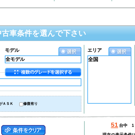
中古車条件を選んで下さい
モデル
エリア
全国
がＡＳＫ
修復有り
51
台中
1
現在の表示条件