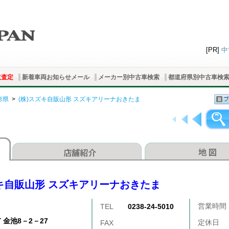
[PR]
中
取査定
新着車両お知らせメール
メーカー別中古車検索
都道府県別中古車検
形県
>
(株)スズキ自販山形 スズキアリーナおきたま
ズキ自販山形 スズキアリーナおきたま
営業時間
TEL
0238-24-5010
 金池8－2－27
定休日
FAX