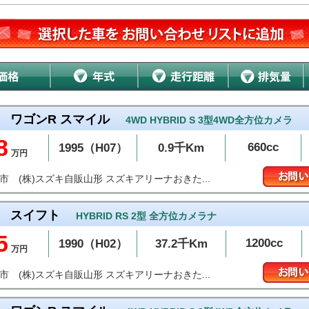
ワゴンR スマイル
4WD HYBRID S 3型4WD全方位カメラ
8
660cc
1995（H07）
0.9千Km
万円
(株)スズキ自販山形 スズキアリーナおきた...
沢市
スイフト
HYBRID RS 2型 全方位カメラナ
5
1200cc
1990（H02）
37.2千Km
万円
(株)スズキ自販山形 スズキアリーナおきた...
沢市