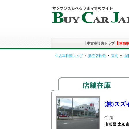
中古車検索トップ
車買
中古車検索トップ
>
販売店検索
>
東北
>
山
(株)ス
住 所
山形県 米沢市