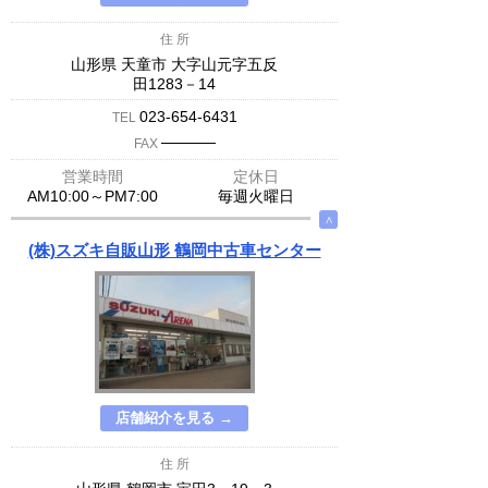
住 所
山形県 天童市 大字山元字五反
田1283－14
023-654-6431
TEL
─────
FAX
営業時間
定休日
AM10:00～PM7:00
毎週火曜日
∧
(株)スズキ自販山形 鶴岡中古車センター
店舗紹介を見る →
住 所