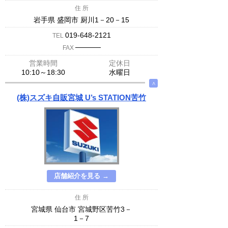
住 所
岩手県 盛岡市 厨川1－20－15
019-648-2121
TEL
─────
FAX
営業時間
定休日
10:10～18:30
水曜日
∧
(株)スズキ自販宮城 U’s STATION苦竹
店舗紹介を見る →
住 所
宮城県 仙台市 宮城野区苦竹3－
1－7