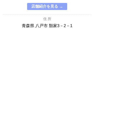
店舗紹介を見る →
住 所
青森県 八戸市 類家3－2－1
0178-43-7215
TEL
─────
FAX
営業時間
定休日
10:00～18:00
毎週火曜日
∧
(株)スズキ自販東北秋田 スズキアリーナ秋田
中央
店舗紹介を見る →