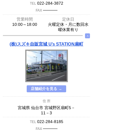
022-284-3872
TEL
─────
FAX
営業時間
定休日
10:00～18:00
火曜定休・月に数回水
曜休業有り
∧
(株)スズキ自販宮城 U’s STATION扇町
店舗紹介を見る →
住 所
宮城県 仙台市 宮城野区扇町5－
11－3
022-284-8185
TEL
─────
FAX