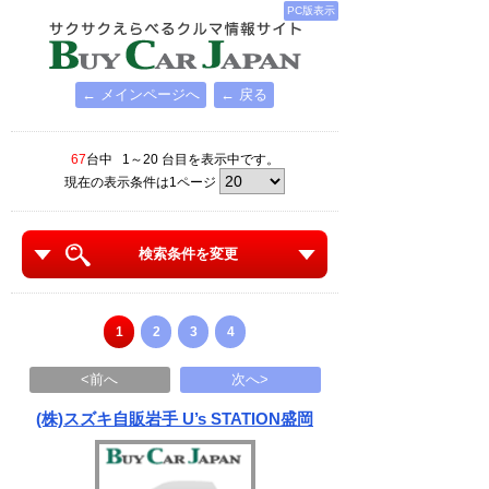
PC版表示
← メインページへ
← 戻る
67
台中 1～20 台目を表示中です。
現在の表示条件は1ページ
検索条件を変更
1
2
3
4
<前へ
次へ>
(株)スズキ自販岩手 U’s STATION盛岡