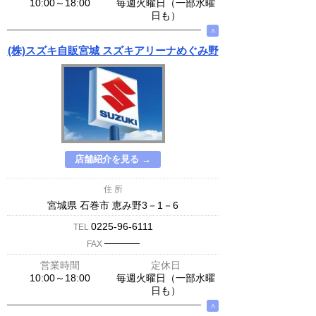
10:00～18:00
毎週火曜日（一部水曜
日も）
∧
(株)スズキ自販宮城 スズキアリーナめぐみ野
店舗紹介を見る →
住 所
宮城県 石巻市 恵み野3－1－6
0225-96-6111
TEL
─────
FAX
営業時間
定休日
10:00～18:00
毎週火曜日（一部水曜
日も）
∧