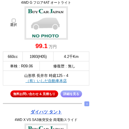
4WD G フロア4AT オートライト
選択
99.1
万円
660cc
1993(H05)
4.2千Km
車検 : R09.06
修復歴 : 無し
山形県 長井市 時庭125－4
（有）いしだ自動車本店
無料お問い合わせ & 見積もり
詳細を見る
∧
ダイハツ タント
4WD X VS SA3衝突安全 両電動スライド