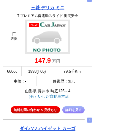
三菱 デリカ ミニ
T プレミアム両電動スライド 衝突安全
NEW
選択
147.9
万円
660cc
1993(H05)
79.5千Km
車検 : -
修復歴 : 無し
山形県 長井市 時庭125－4
（有）いしだ自動車本店
無料お問い合わせ & 見積もり
詳細を見る
∧
ダイハツ ハイゼット カーゴ