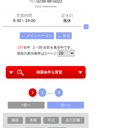
0238-88-5022
TEL
─────
FAX
営業時間
定休日
8:30～19:00
無休
∧
← メインページへ
← 戻る
107
台中 1～20 台目を表示中です。
現在の表示条件は1ページ
検索条件を変更
...
1
2
6
<前へ
次へ>
価格
車種
年式
走行距離