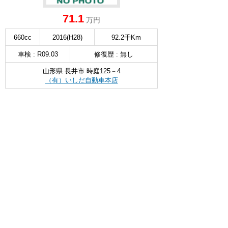
71.1
万円
660cc
2016(H28)
92.2千Km
車検 : R09.03
修復歴 : 無し
山形県 長井市 時庭125－4
（有）いしだ自動車本店
無料お問い合わせ & 見積もり
詳細を見る
∧
ダイハツ ムーヴ
4WD L SA3衝突安全 キーレス ETC
選択
83.9
万円