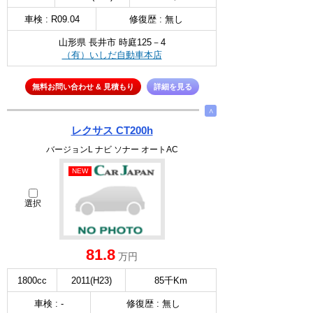
車検 : R09.04
修復歴 : 無し
山形県 長井市 時庭125－4
（有）いしだ自動車本店
無料お問い合わせ & 見積もり
詳細を見る
∧
レクサス CT200h
バージョンL ナビ ソナー オートAC
NEW
選択
81.8
万円
1800cc
2011(H23)
85千Km
車検 : -
修復歴 : 無し