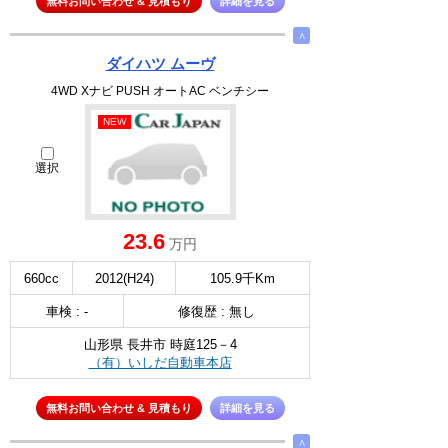
無料お問い合わせ & 見積もり
詳細を見る
∧
ダイハツ ムーヴ
4WD Xナビ PUSH オートAC ベンチシー
NEW
選択
23.6
万円
660cc
2012(H24)
105.9千Km
車検 : -
修復歴 : 無し
山形県 長井市 時庭125－4
（有）いしだ自動車本店
無料お問い合わせ & 見積もり
詳細を見る
∧