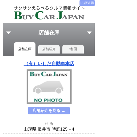
PC版表示
店舗在庫
店舗在庫
店舗紹介
地 図
（有）いしだ自動車本店
店舗紹介を見る →
住 所
山形県 長井市 時庭125－4