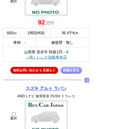
選択
92
万円
660cc
1992(H04)
36.4千Km
車検 : -
修復歴 : 無し
山形県 長井市 時庭125－4
（有）いしだ自動車本店
無料お問い合わせ & 見積もり
詳細を見る
∧
スズキ アルト ラパン
4WD Lナビ 衝突安全 PUSH ドラレコ
選択