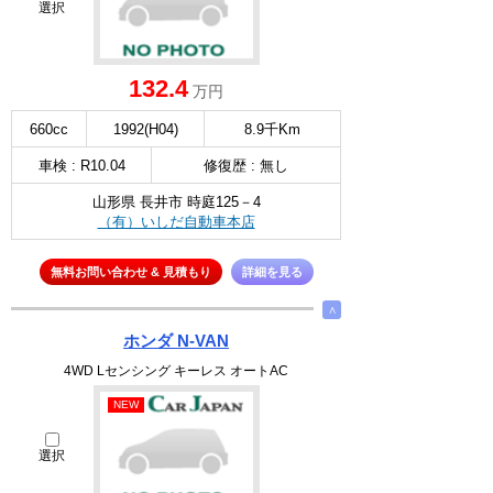
選択
132.4
万円
660cc
1992(H04)
8.9千Km
車検 : R10.04
修復歴 : 無し
山形県 長井市 時庭125－4
（有）いしだ自動車本店
無料お問い合わせ & 見積もり
詳細を見る
∧
ホンダ N-VAN
4WD Lセンシング キーレス オートAC
NEW
選択