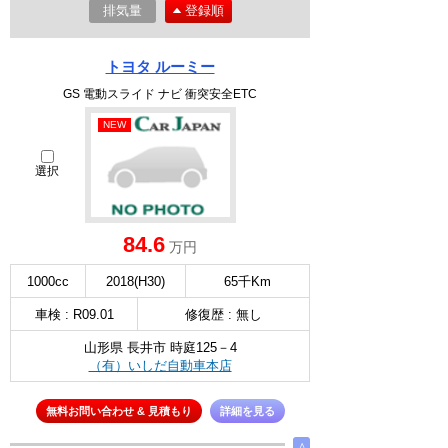
排気量
登録順
トヨタ ルーミー
GS 電動スライド ナビ 衝突安全ETC
NEW
選択
84.6
万円
1000cc
2018(H30)
65千Km
車検 : R09.01
修復歴 : 無し
山形県 長井市 時庭125－4
（有）いしだ自動車本店
無料お問い合わせ & 見積もり
詳細を見る
∧