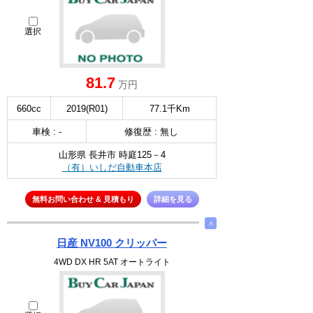
選択
81.7
万円
660cc
2019(R01)
77.1千Km
車検 : -
修復歴 : 無し
山形県 長井市 時庭125－4
（有）いしだ自動車本店
無料お問い合わせ & 見積もり
詳細を見る
∧
日産 NV100 クリッパー
4WD DX HR 5AT オートライト