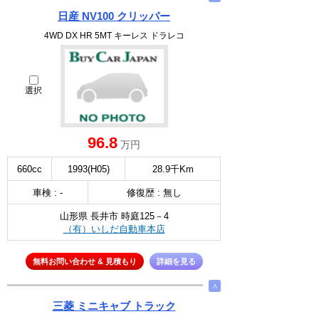
日産 NV100 クリッパー
4WD DX HR 5MT キーレス ドラレコ
選択
96.8
万円
660cc
1993(H05)
28.9千Km
車検 : -
修復歴 : 無し
山形県 長井市 時庭125－4
（有）いしだ自動車本店
無料お問い合わせ & 見積もり
詳細を見る
∧
三菱 ミニキャブ トラック