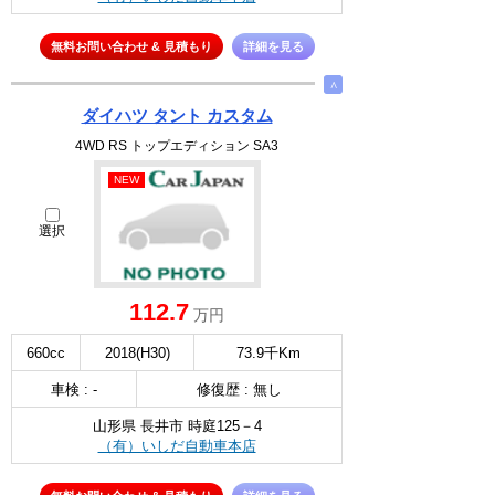
無料お問い合わせ & 見積もり
詳細を見る
∧
ダイハツ タント カスタム
4WD RS トップエディション SA3
NEW
選択
112.7
万円
660cc
2018(H30)
73.9千Km
車検 : -
修復歴 : 無し
山形県 長井市 時庭125－4
（有）いしだ自動車本店