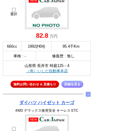
NEW
選択
82.8
万円
660cc
1992(H04)
95.4千Km
車検 : -
修復歴 : 無し
山形県 長井市 時庭125－4
（有）いしだ自動車本店
無料お問い合わせ & 見積もり
詳細を見る
∧
ダイハツ ハイゼット カーゴ
4WD デラックス衝突安全 キーレス ETC
NEW