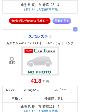
山形県 長井市 時庭125－4
（有）いしだ自動車本店
無料お問い合わせ & 見積もり
詳細を見る
∧
スバル ステラ
カスタム 4WD R PUSH オートAC・ライト ベンチ
NEW
選択
41.8
万円
660cc
2014(H26)
92千Km
車検 : -
修復歴 : 無し
山形県 長井市 時庭125－4
（有）いしだ自動車本店