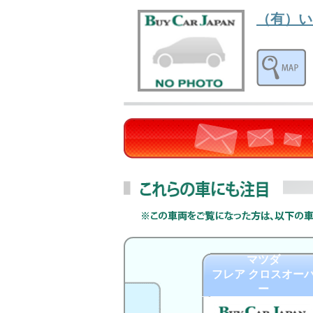
（有）い
マツダ
フレア クロスオー
ー