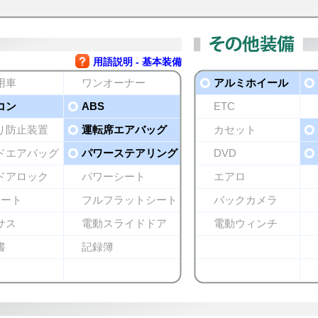
用語説明 - 基本装備
用車
ワンオーナー
アルミホイール
コン
ABS
ETC
り防止装置
運転席エアバッグ
カセット
ドエアバッグ
パワーステアリング
DVD
ドアロック
パワーシート
エアロ
シート
フルフラットシート
バックカメラ
サス
電動スライドドア
電動ウィンチ
書
記録簿