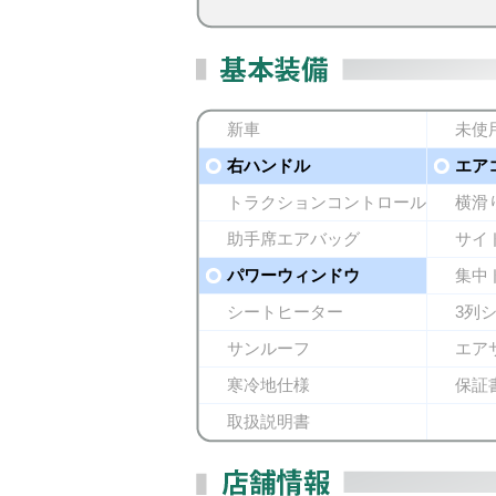
新車
未使
右ハンドル
エア
トラクションコントロール
横滑
助手席エアバッグ
サイ
パワーウィンドウ
集中
シートヒーター
3列
サンルーフ
エア
寒冷地仕様
保証
取扱説明書