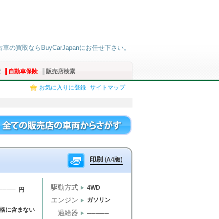
古車の買取ならBuyCarJapanにお任せ下さい。
索
自動車保険
販売店検索
お気に入りに登録
サイトマップ
駆動方式
4WD
──── 円
エンジン
ガソリン
格に含まない
過給器
─────