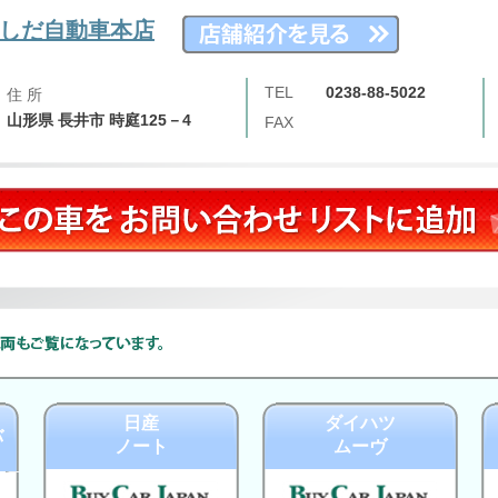
しだ自動車本店
TEL
0238-88-5022
住 所
山形県 長井市 時庭125－4
FAX
日産
ダイハツ
バ
ノート
ムーヴ