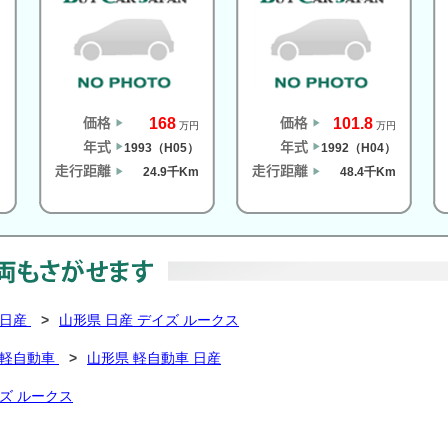
168
101.8
円
万円
万円
）
1993（H05）
1992（H04）
m
24.9千Km
48.4千Km
 日産
>
山形県 日産 デイズ ルークス
 軽自動車
>
山形県 軽自動車 日産
ズ ルークス