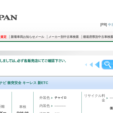
[PR]
中
取査定
新着車両お知らせメール
メーカー別中古車検索
都道府県別中古車検
Sナビ 衝突安全 キーレス 新ETC
リサイクル料
外装色
チャイロ
─
金
内装色
─────
距離
車検
価
千Km