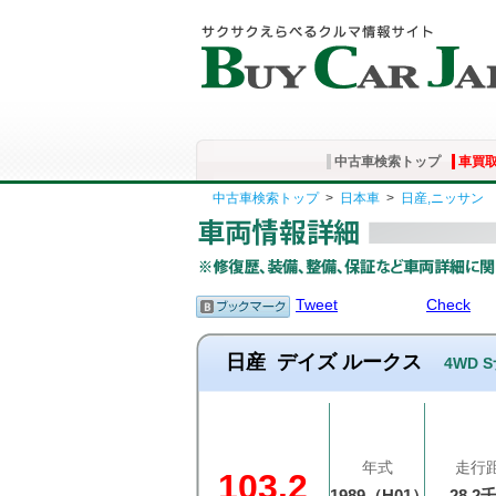
中古車検索トップ
車買
中古車検索トップ
>
日本車
>
日産,ニッサン
Tweet
Check
日産
デイズ ルークス
4WD 
年式
走行
103.2
1989（H01）
28.2