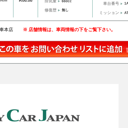
R08.08
排気量
660cc
車台番号
1
修復歴
無し
ミッション
A
車本店
※ 店舗情報は、車両情報の下をご覧下さい。