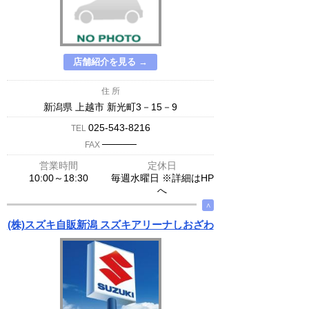
店舗紹介を見る →
住 所
新潟県 上越市 新光町3－15－9
025-543-8216
TEL
─────
FAX
営業時間
定休日
10:00～18:30
毎週水曜日 ※詳細はHP
へ
∧
(株)スズキ自販新潟 スズキアリーナしおざわ