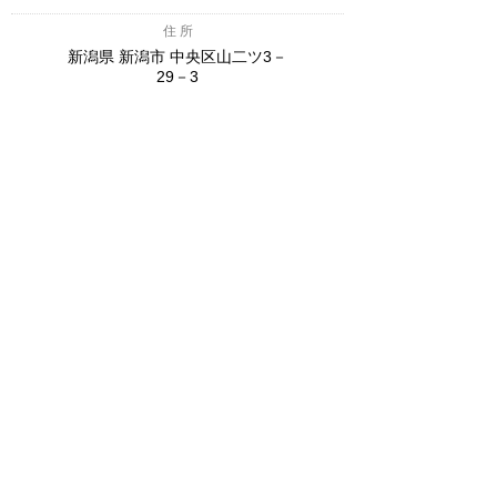
住 所
新潟県 新潟市 中央区山二ツ3－
29－3
025-256-8681
TEL
─────
FAX
営業時間
定休日
9時～18時（日・祝9時
月曜、第2・4日曜
～17時）
∧
ONE＆PEACE ラビット燕三条店
店舗紹介を見る →
住 所