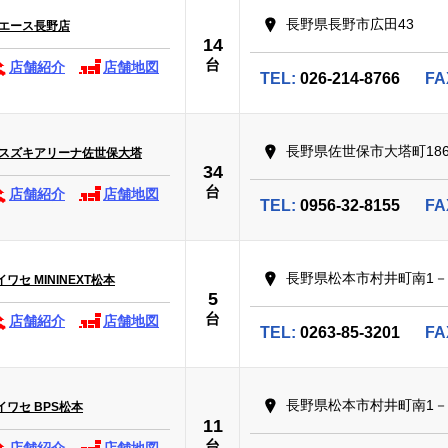
長野県長野市広田43
イエース長野店
14
台
店舗紹介
店舗地図
TEL:
026-214-8766
FA
長野県佐世保市大塔町186
 スズキアリーナ佐世保大塔
34
台
店舗紹介
店舗地図
TEL:
0956-32-8155
FA
長野県松本市村井町南1－2
セ MININEXT松本
5
台
店舗紹介
店舗地図
TEL:
0263-85-3201
FA
長野県松本市村井町南1－2
ワセ BPS松本
11
台