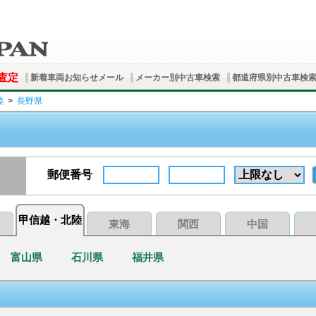
査定
新着車両お知らせメール
メーカー別中古車検索
都道府県別中古車検
陸
>
長野県
郵便番号
甲信越・北陸
東海
関西
中国
富山県
石川県
福井県