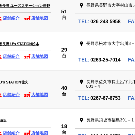
長野県長野市大字村山市ノ
販長野 ユーズステーション長野
51
台
店舗紹介
店舗地図
TEL:
026-243-5958
FA
長野県松本市大字出川3－
野 U’s STATION松本
29
台
店舗紹介
店舗地図
TEL:
0263-25-7014
FA
長野県佐久市長土呂字北
s STATION佐久
803－4
40
台
店舗紹介
店舗地図
TEL:
0267-67-6753
FA
長野県須坂市福島391－1
須坂
18
台
店舗紹介
店舗地図