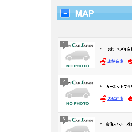
1
（株）スズキ自販長
店舗在庫
2
カーネットプラ
店舗在庫
3
南信スバル（株