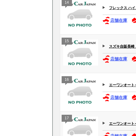
14
フレックス ハ
店舗在庫
15
スズキ自販長崎
店舗在庫
16
エーワンオートイワ
店舗在庫
17
エーワンオートイ