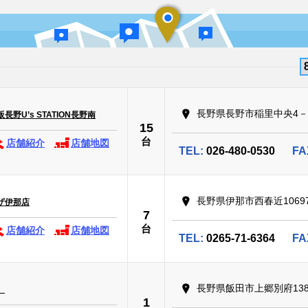
長野県長野市稲里中央4－2
野U’s STATION長野南
15
台
店舗紹介
店舗地図
TEL:
026-480-0530
FA
長野県伊那市西春近10697
ザ伊那店
7
台
店舗紹介
店舗地図
TEL:
0265-71-6364
FA
長野県飯田市上郷別府1381
）
1