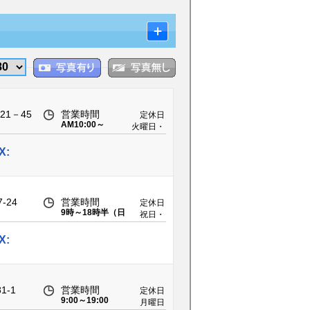
1－45
営業時間
定休日
AM10:00～
火曜日・
PM7:00
第二水曜
日
X:
-24
営業時間
定休日
9時～18時半（日
祝日・
曜18時迄）
GW・お
盆・年末
X:
年始
-1
営業時間
定休日
9:00～19:00
月曜日