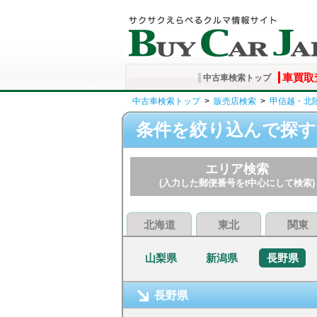
車買取
中古車検索トップ
中古車検索トップ
>
販売店検索
>
甲信越・北
条件を絞り込んで探す
エリア検索
(入力した郵便番号をt中心にして検索)
北海道
東北
関東
山梨県
新潟県
長野県
長野県