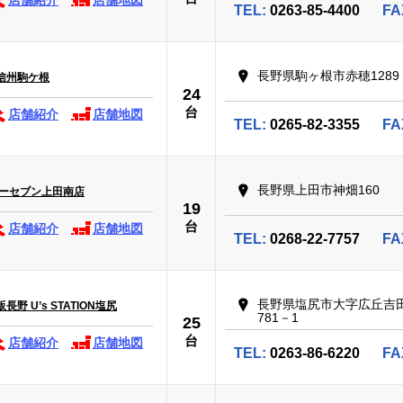
店舗紹介
店舗地図
TEL:
0263-85-4400
FA
長野県駒ヶ根市赤穂1289
信州駒ケ根
24
台
店舗紹介
店舗地図
TEL:
0265-82-3355
FA
長野県上田市神畑160
カーセブン上田南店
19
台
店舗紹介
店舗地図
TEL:
0268-22-7757
FA
長野県塩尻市大字広丘吉
野 U’s STATION塩尻
781－1
25
台
店舗紹介
店舗地図
TEL:
0263-86-6220
FA