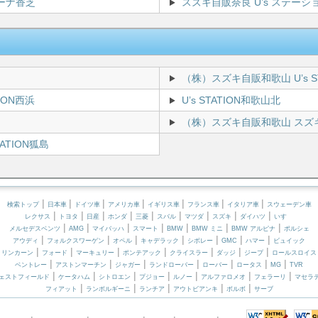
ーナ香芝
スズキ自販奈良 U’s ステーシ
（株）スズキ自販和歌山 U’s S
ION西浜
U’s STATION和歌山北
（株）スズキ自販和歌山 スズ
TION狐島
|
|
|
|
|
|
|
検索トップ
日本車
ドイツ車
アメリカ車
イギリス車
フランス車
イタリア車
スウェーデン車
|
|
|
|
|
|
|
|
|
レクサス
トヨタ
日産
ホンダ
三菱
スバル
マツダ
スズキ
ダイハツ
いすゞ
|
|
|
|
|
|
|
メルセデスベンツ
AMG
マイバッハ
スマート
BMW
BMW ミニ
BMW アルピナ
ポルシェ
|
|
|
|
|
|
|
アウディ
フォルクスワーゲン
オペル
キャデラック
シボレー
GMC
ハマー
ビュイック
|
|
|
|
|
|
|
リンカーン
フォード
マーキュリー
ポンテアック
クライスラー
ダッジ
ジープ
ロールスロイス
|
|
|
|
|
|
|
ベントレー
アストンマーチン
ジャガー
ランドローバー
ローバー
ロータス
MG
TVR
|
|
|
|
|
|
|
ェストフィールド
ケータハム
シトロエン
プジョー
ルノー
アルファロメオ
フェラーリ
マセラ
|
|
|
|
|
フィアット
ランボルギーニ
ランチア
アウトビアンキ
ボルボ
サーブ