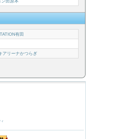
ョン田原本
TATION有田
キアリーナかつらぎ
ティ