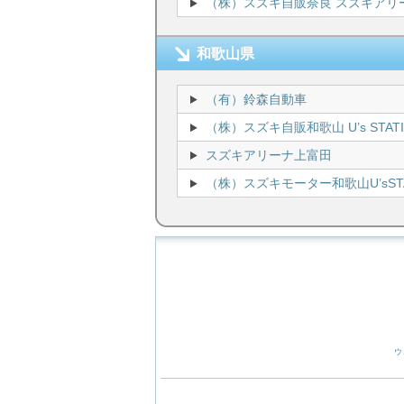
（株）スズキ自販奈良 スズキアリ
和歌山県
（有）鈴森自動車
（株）スズキ自販和歌山 U’s STAT
スズキアリーナ上富田
（株）スズキモーター和歌山U’sSTA
ウ