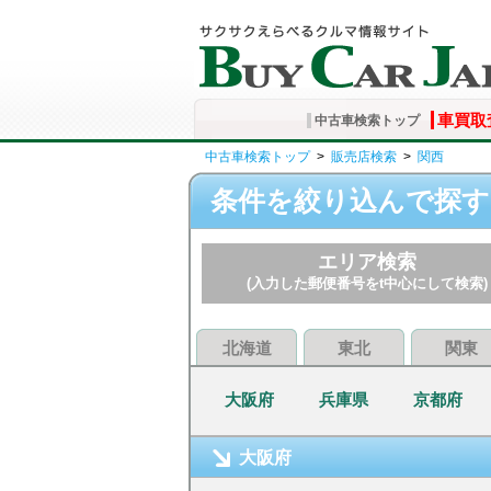
車買取
中古車検索トップ
中古車検索トップ
>
販売店検索
>
関西
条件を絞り込んで探す
エリア検索
(入力した郵便番号をt中心にして検索)
北海道
東北
関東
大阪府
兵庫県
京都府
大阪府