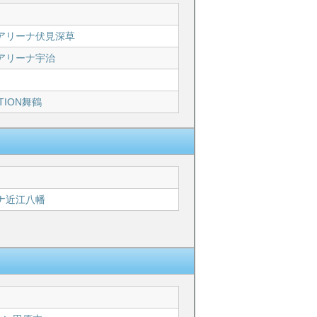
アリーナ伏見深草
アリーナ宇治
TION舞鶴
ナ近江八幡