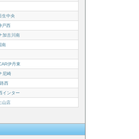
R日生中央
神戸西
ナ加古川南
園南
CAR伊丹東
ナ尼崎
姫路西
西インター
土山店