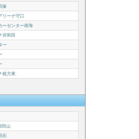
N貝塚
アリーナ守口
カーセンター南海
ナ岸和田
ター
ー
ー
ナ枚方東
和田山
明石