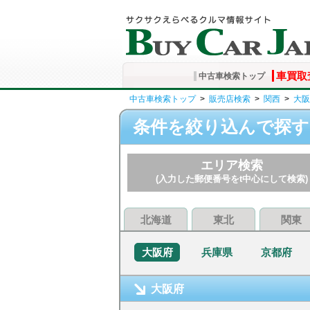
車買取
中古車検索トップ
中古車検索トップ
>
販売店検索
>
関西
>
大阪
条件を絞り込んで探す
エリア検索
(入力した郵便番号をt中心にして検索)
北海道
東北
関東
大阪府
兵庫県
京都府
大阪府