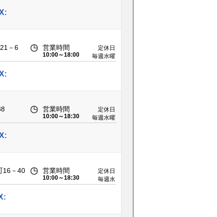
日 第2・
第3火曜
X:
日
21－6
営業時間
定休日
10:00～18:00
毎週水曜
日 第2・
第3火曜
X:
日
8
営業時間
定休日
10:00～18:30
毎週水曜
日・
GW・年
X:
末年始
他
16－40
営業時間
定休日
10:00～18:30
毎週水
曜、毎月
第1・第2
X:
火曜