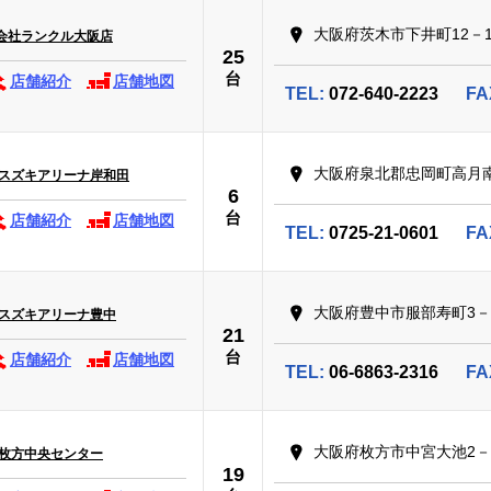
大阪府茨木市下井町12－1
会社ランクル大阪店
25
台
店舗紹介
店舗地図
TEL:
072-640-2223
FA
大阪府泉北郡忠岡町高月南
 スズキアリーナ岸和田
6
台
店舗紹介
店舗地図
TEL:
0725-21-0601
FA
大阪府豊中市服部寿町3－1
 スズキアリーナ豊中
21
台
店舗紹介
店舗地図
TEL:
06-6863-2316
FA
大阪府枚方市中宮大池2－
 枚方中央センター
19