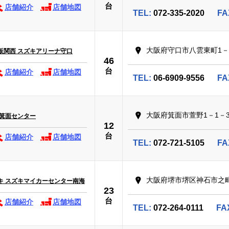
台
店舗紹介
店舗地図
TEL:
072-335-2020
FA
大阪府守口市八雲東町1－
販関西 スズキアリーナ守口
46
台
店舗紹介
店舗地図
TEL:
06-6909-9556
FA
大阪府箕面市萱野1－1－3
 箕面センター
12
台
店舗紹介
店舗地図
TEL:
072-721-5105
FA
大阪府堺市堺区神石市之町
キ スズキマイカーセンター南海
23
台
店舗紹介
店舗地図
TEL:
072-264-0111
FA