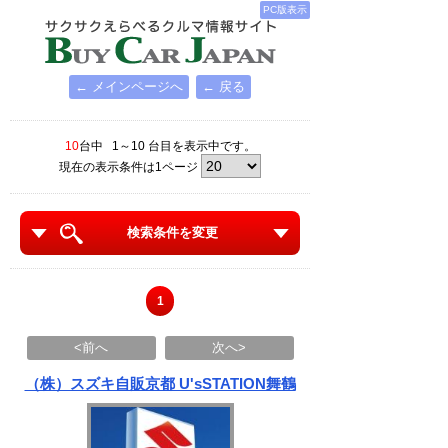
PC版表示
← メインページへ
← 戻る
10
台中 1～10 台目を表示中です。
現在の表示条件は1ページ
検索条件を変更
1
<前へ
次へ>
（株）スズキ自販京都 U'sSTATION舞鶴