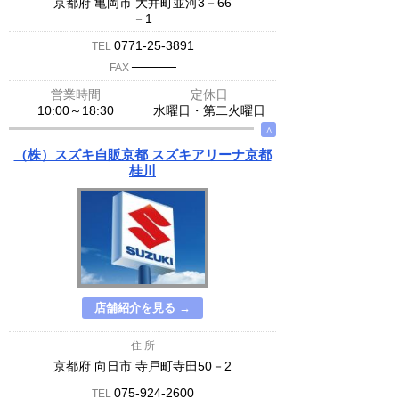
京都府 亀岡市 大井町並河3－66
－1
0771-25-3891
TEL
─────
FAX
営業時間
定休日
10:00～18:30
水曜日・第二火曜日
∧
（株）スズキ自販京都 スズキアリーナ京都
桂川
店舗紹介を見る →
住 所
京都府 向日市 寺戸町寺田50－2
075-924-2600
TEL