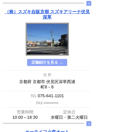
∧
（株）スズキ自販京都 スズキアリーナ伏見
深草
店舗紹介を見る →
住 所
京都府 京都市 伏見区深草西浦
町8－8
075-641-1101
TEL
─────
FAX
営業時間
定休日
10:00～18:30
水曜日・第二火曜日
∧
カーライフ小森オート