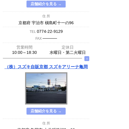
店舗紹介を見る →
住 所
京都府 宇治市 槇島町十一の96
0774-22-9129
TEL
─────
FAX
営業時間
定休日
10:00～18:30
水曜日・第二火曜日
∧
（株）スズキ自販京都 スズキアリーナ亀岡
店舗紹介を見る →
住 所