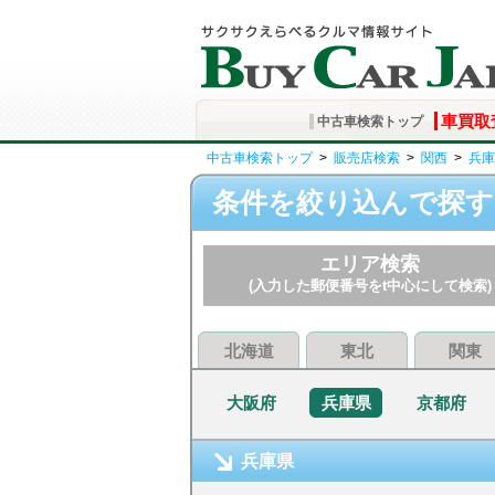
車買取
中古車検索トップ
中古車検索トップ
>
販売店検索
>
関西
>
兵庫
条件を絞り込んで探す
エリア検索
(入力した郵便番号をt中心にして検索)
北海道
東北
関東
大阪府
兵庫県
京都府
兵庫県