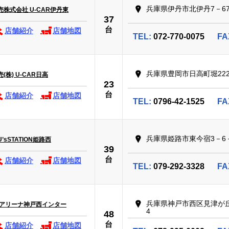
兵庫県伊丹市北伊丹7－6
株式会社 U-CAR伊丹東
37
台
店舗紹介
店舗地図
TEL:
072-770-0075
FA
兵庫県豊岡市日高町堀22
株) U-CAR日高
23
台
店舗紹介
店舗地図
TEL:
0796-42-1525
FA
兵庫県姫路市東今宿3－6
sSTATION姫路西
39
台
店舗紹介
店舗地図
TEL:
079-292-3328
FA
兵庫県神戸市西区見津が丘
 アリーナ神戸西インター
4
48
台
店舗紹介
店舗地図