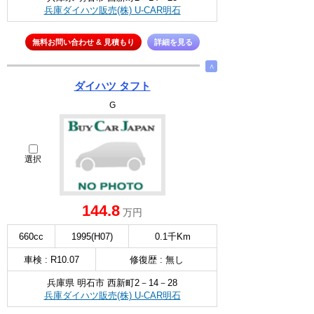
兵庫ダイハツ販売(株) U-CAR明石
無料お問い合わせ & 見積もり
詳細を見る
∧
ダイハツ タフト
G
選択
144.8
万円
660cc
1995(H07)
0.1千Km
車検 : R10.07
修復歴 : 無し
兵庫県 明石市 西新町2－14－28
兵庫ダイハツ販売(株) U-CAR明石