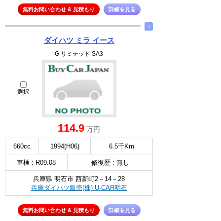
無料お問い合わせ & 見積もり
詳細を見る
∧
ダイハツ ミラ イース
G リミテッド SA3
選択
114.9
万円
660cc
1994(H06)
6.5千Km
車検 : R09.08
修復歴 : 無し
兵庫県 明石市 西新町2－14－28
兵庫ダイハツ販売(株) U-CAR明石
無料お問い合わせ & 見積もり
詳細を見る