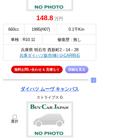
148.8
万円
660cc
1995(H07)
0.1千Km
車検 : R10.11
修復歴 : 無し
兵庫県 明石市 西新町2－14－28
兵庫ダイハツ販売(株) U-CAR明石
無料お問い合わせ & 見積もり
詳細を見る
∧
ダイハツ ムーヴ キャンバス
ストライプス G
選択