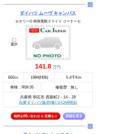
∧
ダイハツ ムーヴ キャンバス
セオリーG 両側電動スライド コーナーセ
NEW
選択
141.8
万円
660cc
1994(H06)
5.4千Km
車検 : R09.05
修復歴 : 無し
兵庫県 明石市 西新町2－14－28
兵庫ダイハツ販売(株) U-CAR明石
無料お問い合わせ & 見積もり
詳細を見る
∧