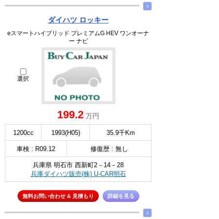
∧
ダイハツ ロッキー
eスマートハイブリッド プレミアムG HEV ワンオーナ
ー ナビ
選択
199.2
万円
1200cc
1993(H05)
35.9千Km
車検 : R09.12
修復歴 : 無し
兵庫県 明石市 西新町2－14－28
兵庫ダイハツ販売(株) U-CAR明石
無料お問い合わせ & 見積もり
詳細を見る
∧