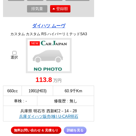
排気量
登録順
ダイハツ ムーヴ
カスタム カスタム RS ハイパーリミテッドSA3
NEW
選択
113.8
万円
660cc
1991(H03)
60.9千Km
車検 : -
修復歴 : 無し
兵庫県 明石市 西新町2－14－28
兵庫ダイハツ販売(株) U-CAR明石
無料お問い合わせ & 見積もり
詳細を見る