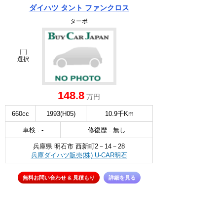
ダイハツ タント ファンクロス
ターボ
選択
148.8
万円
660cc
1993(H05)
10.9千Km
車検 : -
修復歴 : 無し
兵庫県 明石市 西新町2－14－28
兵庫ダイハツ販売(株) U-CAR明石
無料お問い合わせ & 見積もり
詳細を見る
∧
ダイハツ ロッキー