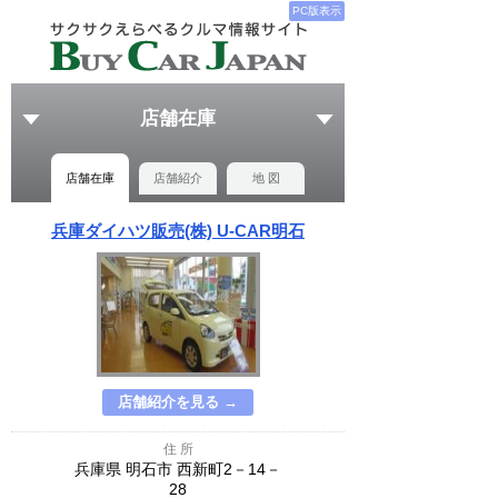
PC版表示
店舗在庫
店舗在庫
店舗紹介
地 図
兵庫ダイハツ販売(株) U-CAR明石
店舗紹介を見る →
住 所
兵庫県 明石市 西新町2－14－
28