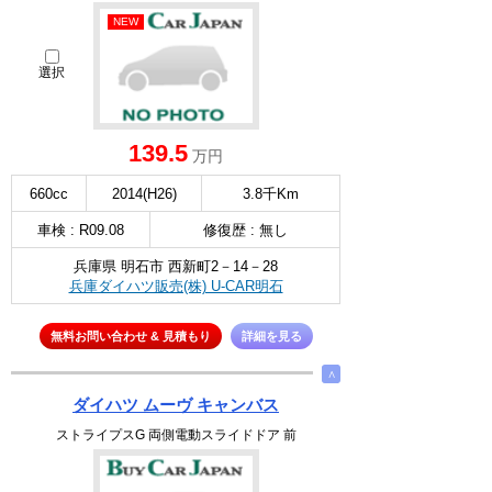
NEW
選択
139.5
万円
660cc
2014(H26)
3.8千Km
車検 : R09.08
修復歴 : 無し
兵庫県 明石市 西新町2－14－28
兵庫ダイハツ販売(株) U-CAR明石
無料お問い合わせ & 見積もり
詳細を見る
∧
ダイハツ ムーヴ キャンバス
ストライプスG 両側電動スライドドア 前