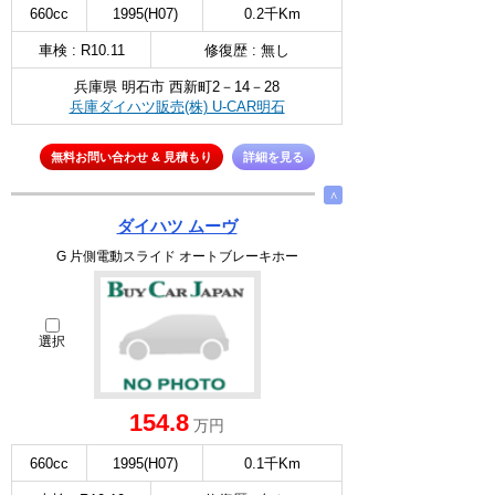
660cc
1995(H07)
0.2千Km
車検 : R10.11
修復歴 : 無し
兵庫県 明石市 西新町2－14－28
兵庫ダイハツ販売(株) U-CAR明石
無料お問い合わせ & 見積もり
詳細を見る
∧
ダイハツ ムーヴ
G 片側電動スライド オートブレーキホー
選択
154.8
万円
660cc
1995(H07)
0.1千Km