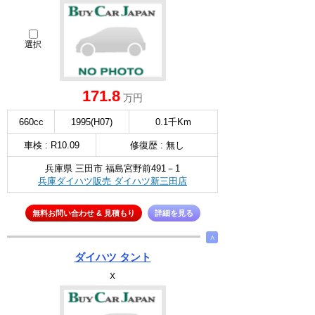
選択
171.8
万円
660cc
1995(H07)
0.1千Km
車検 : R10.09
修復歴 : 無し
兵庫県 三田市 福島宮野前491－1
兵庫ダイハツ販売 ダイハツ新三田店
無料お問い合わせ & 見積もり
詳細を見る
∧
ダイハツ タント
X