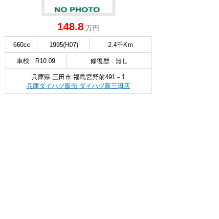
148.8
万円
660cc
1995(H07)
2.4千Km
車検 : R10.09
修復歴 : 無し
兵庫県 三田市 福島宮野前491－1
兵庫ダイハツ販売 ダイハツ新三田店
無料お問い合わせ & 見積もり
詳細を見る
∧
ダイハツ ムーヴ
RS ターボ 10インチナビ 前後ドラレ
選択