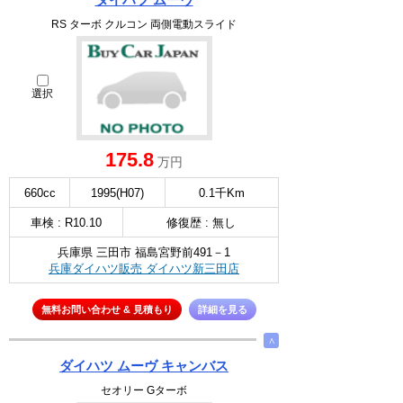
RS ターボ クルコン 両側電動スライド
選択
175.8
万円
660cc
1995(H07)
0.1千Km
車検 : R10.10
修復歴 : 無し
兵庫県 三田市 福島宮野前491－1
兵庫ダイハツ販売 ダイハツ新三田店
無料お問い合わせ & 見積もり
詳細を見る
∧
ダイハツ ムーヴ キャンバス
セオリー Gターボ