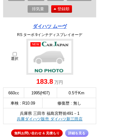
排気量
登録順
ダイハツ ムーヴ
RS ターボ 9インチディスプレイオーデ
NEW
選択
183.8
万円
660cc
1995(H07)
0.5千Km
車検 : R10.09
修復歴 : 無し
兵庫県 三田市 福島宮野前491－1
兵庫ダイハツ販売 ダイハツ新三田店
無料お問い合わせ & 見積もり
詳細を見る