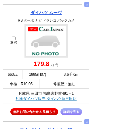
∧
ダイハツ ムーヴ
RS ターボ ナビ ドラレコ バックカメ
NEW
選択
179.8
万円
660cc
1995(H07)
8.6千Km
車検 : R10.05
修復歴 : 無し
兵庫県 三田市 福島宮野前491－1
兵庫ダイハツ販売 ダイハツ新三田店
無料お問い合わせ & 見積もり
詳細を見る
∧