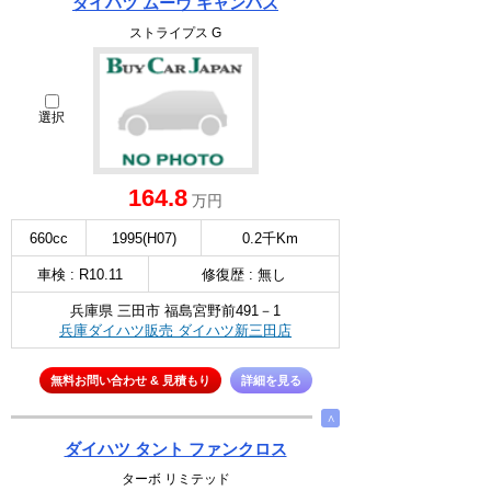
ダイハツ ムーヴ キャンバス
ストライプス G
選択
164.8
万円
660cc
1995(H07)
0.2千Km
車検 : R10.11
修復歴 : 無し
兵庫県 三田市 福島宮野前491－1
兵庫ダイハツ販売 ダイハツ新三田店
無料お問い合わせ & 見積もり
詳細を見る
∧
ダイハツ タント ファンクロス
ターボ リミテッド