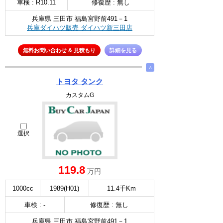
車検 : R10.11
修復歴 : 無し
兵庫県 三田市 福島宮野前491－1
兵庫ダイハツ販売 ダイハツ新三田店
無料お問い合わせ & 見積もり
詳細を見る
∧
トヨタ タンク
カスタムG
選択
119.8
万円
1000cc
1989(H01)
11.4千Km
車検 : -
修復歴 : 無し
兵庫県 三田市 福島宮野前491－1