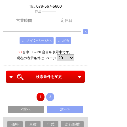
079-567-5600
TEL
─────
FAX
営業時間
定休日
-
-
∧
← メインページへ
← 戻る
27
台中 1～20 台目を表示中です。
現在の表示条件は1ページ
検索条件を変更
1
2
<前へ
次へ>
価格
車種
年式
走行距離