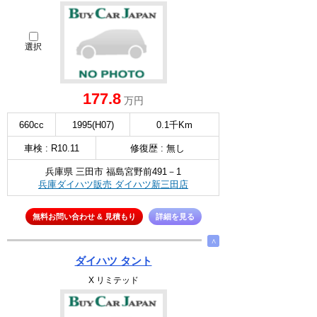
選択
177.8
万円
660cc
1995(H07)
0.1千Km
車検 : R10.11
修復歴 : 無し
兵庫県 三田市 福島宮野前491－1
兵庫ダイハツ販売 ダイハツ新三田店
無料お問い合わせ & 見積もり
詳細を見る
∧
ダイハツ タント
X リミテッド