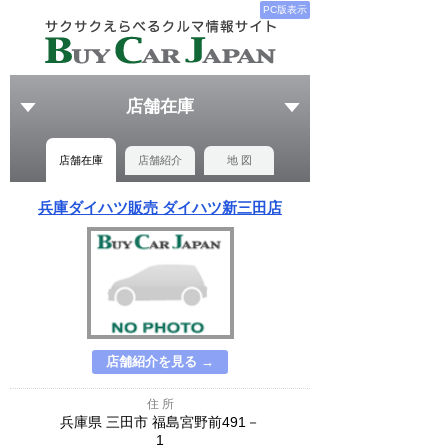
PC版表示
店舗在庫
店舗在庫
店舗紹介
地 図
兵庫ダイハツ販売 ダイハツ新三田店
店舗紹介を見る →
住 所
兵庫県 三田市 福島宮野前491－
1