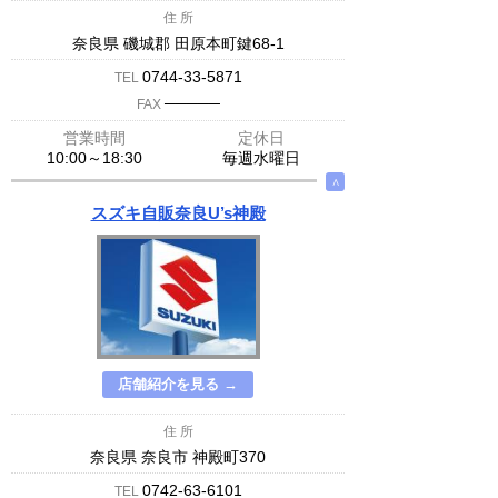
住 所
奈良県 磯城郡 田原本町鍵68-1
0744-33-5871
TEL
─────
FAX
営業時間
定休日
10:00～18:30
毎週水曜日
∧
スズキ自販奈良U’s神殿
店舗紹介を見る →
住 所
奈良県 奈良市 神殿町370
0742-63-6101
TEL