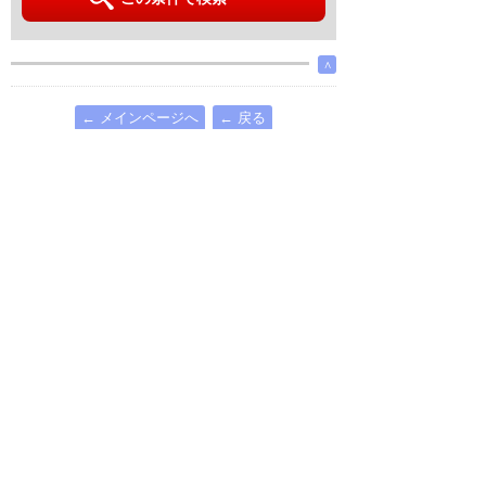
∧
← メインページへ
← 戻る
北海道
東北
関東
甲信越・北陸
東海
関西
中国
四国
九州
沖縄
関西
大阪府
兵庫県