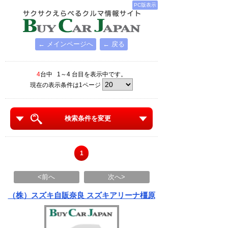
PC版表示
← メインページへ
← 戻る
4
台中 1～4 台目を表示中です。
現在の表示条件は1ページ
検索条件を変更
1
<前へ
次へ>
（株）スズキ自販奈良 スズキアリーナ橿原