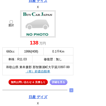
日産 デイズ
X
選択
138
万円
660cc
1996(H08)
0.1千Km
車検 : R11.03
修復歴 : 無し
和歌山県 東牟婁郡 那智勝浦町大字湯川897-99
（有）鈴森自動車
無料お問い合わせ & 見積もり
詳細を見る
∧
日産 デイズ
X