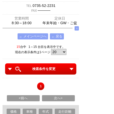
0735-52-2231
TEL
─────
FAX
営業時間
定休日
8:30～18:00
年末年始・GW・ご盆
∧
← メインページへ
← 戻る
15
台中 1～15 台目を表示中です。
現在の表示条件は1ページ
検索条件を変更
1
<前へ
次へ>
価格
車種
年式
走行距離