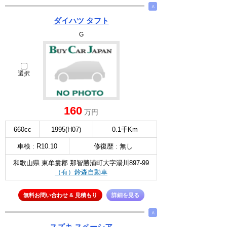
∧
ダイハツ タフト
G
選択
160
万円
660cc
1995(H07)
0.1千Km
車検 : R10.10
修復歴 : 無し
和歌山県 東牟婁郡 那智勝浦町大字湯川897-99
（有）鈴森自動車
無料お問い合わせ & 見積もり
詳細を見る
∧
スズキ スペーシア