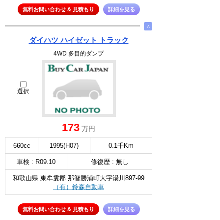
無料お問い合わせ & 見積もり
詳細を見る
∧
ダイハツ ハイゼット トラック
4WD 多目的ダンプ
選択
173
万円
660cc
1995(H07)
0.1千Km
車検 : R09.10
修復歴 : 無し
和歌山県 東牟婁郡 那智勝浦町大字湯川897-99
（有）鈴森自動車
無料お問い合わせ & 見積もり
詳細を見る