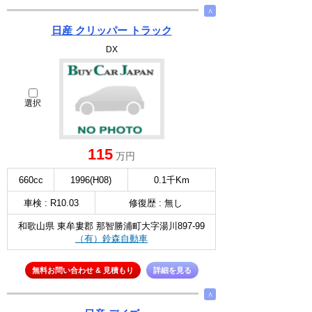
∧
日産 クリッパー トラック
DX
選択
115
万円
660cc
1996(H08)
0.1千Km
車検 : R10.03
修復歴 : 無し
和歌山県 東牟婁郡 那智勝浦町大字湯川897-99
（有）鈴森自動車
無料お問い合わせ & 見積もり
詳細を見る
∧