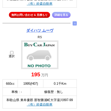
（有）鈴森自動車
無料お問い合わせ & 見積もり
詳細を見る
∧
ダイハツ ムーヴ
RS
選択
195
万円
660cc
1995(H07)
0.1千Km
車検 : -
修復歴 : 無し
和歌山県 東牟婁郡 那智勝浦町大字湯川897-99
（有）鈴森自動車