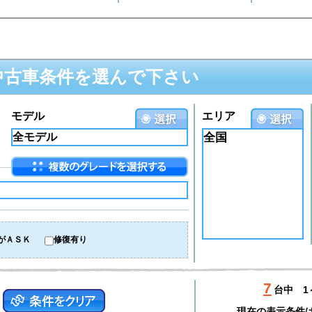
中古車条件を選んで下さい
モデル
エリア
全国
がＡＳＫ
修復有り
7
台中
1
現在の表示条件