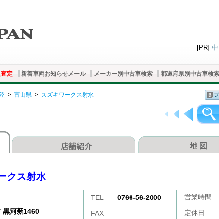
[PR]
中
取査定
新着車両お知らせメール
メーカー別中古車検索
都道府県別中古車検
陸
>
富山県
>
スズキワークス射水
ークス射水
営業時間
TEL
0766-56-2000
 黒河新1460
定休日
FAX