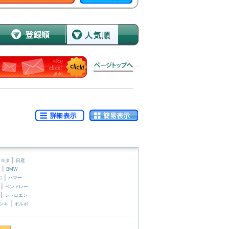
|
トヨタ
日産
|
BMW
|
C
ハマー
|
ベントレー
|
シトロエン
|
ンキ
ボルボ