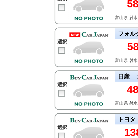
5
富山県 射
フォル
選択
5
富山県 射
日産
選択
4
富山県 射
トヨタ
選択
13