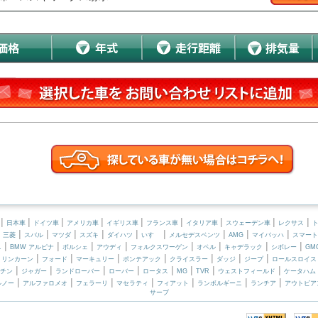
|
|
|
|
|
|
|
|
|
日本車
ドイツ車
アメリカ車
イギリス車
フランス車
イタリア車
スウェーデン車
レクサス
|
|
|
|
|
|
|
|
|
|
三菱
スバル
マツダ
スズキ
ダイハツ
いすゞ
メルセデスベンツ
AMG
マイバッハ
スマート
|
|
|
|
|
|
|
|
ニ
BMW アルピナ
ポルシェ
アウディ
フォルクスワーゲン
オペル
キャデラック
シボレー
GM
|
|
|
|
|
|
|
|
リンカーン
フォード
マーキュリー
ポンテアック
クライスラー
ダッジ
ジープ
ロールスロイス
|
|
|
|
|
|
|
|
チン
ジャガー
ランドローバー
ローバー
ロータス
MG
TVR
ウェストフィールド
ケータハム
|
|
|
|
|
|
|
ルノー
アルファロメオ
フェラーリ
マセラティ
フィアット
ランボルギーニ
ランチア
アウトビア
サーブ