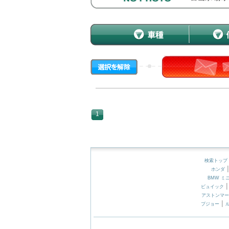
1
検索トップ
ホンダ
BMW ミ
ビュイック
アストンマー
|
プジョー