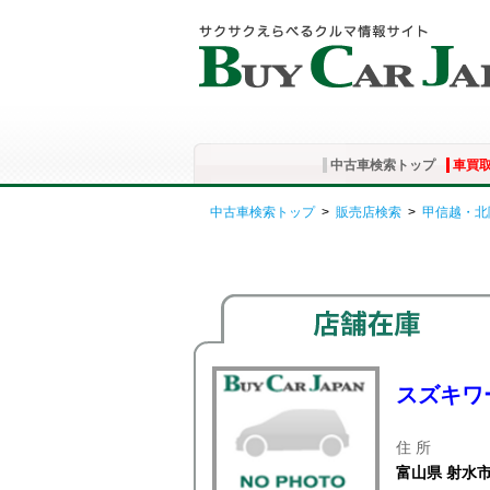
中古車検索トップ
車買
中古車検索トップ
>
販売店検索
>
甲信越・北
スズキワ
住 所
富山県 射水市